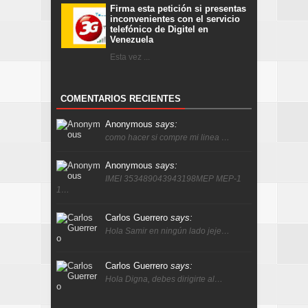
Firma esta petición si presentas
inconvenientes con el servicio
telefónico de Digitel en
Venezuela
Esta vez ...
COMENTARIOS RECIENTES
Anonymous
says:
como hacer si compre mi linea …
Anonymous
says:
IMEI 353489043943198MEP MEP-1
1…
Carlos Guerrero
says:
Hola Samir en ningún lado jeje…
Carlos Guerrero
says:
Hola Digna, debes dirigirte al…