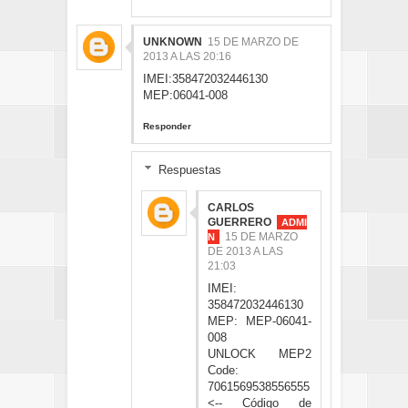
UNKNOWN
15 DE MARZO DE
2013 A LAS 20:16
IMEI:358472032446130
MEP:06041-008
Responder
Respuestas
CARLOS
GUERRERO
15 DE MARZO
DE 2013 A LAS
21:03
IMEI:
358472032446130
MEP: MEP-06041-
008
UNLOCK MEP2
Code:
7061569538556555
<-- Código de