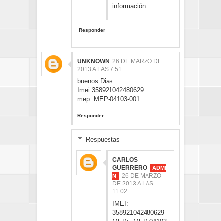
información.
Responder
UNKNOWN
26 DE MARZO DE
2013 A LAS 7:51
buenos Dias...
Imei 358921042480629
mep: MEP-04103-001
Responder
Respuestas
CARLOS
GUERRERO
26 DE MARZO
DE 2013 A LAS
11:02
IMEI:
358921042480629