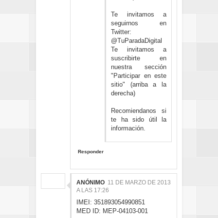
Te invitamos a
seguirnos en
Twitter:
@TuParadaDigital
Te invitamos a
suscribirte en
nuestra sección
"Participar en este
sitio" (arriba a la
derecha)
Recomiendanos si
te ha sido útil la
información.
Responder
ANÓNIMO
11 DE MARZO DE 2013
A LAS 17:26
IMEI: 351893054990851
MED ID: MEP-04103-001