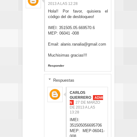
2013 A LAS 12:28
Hola!! Por favor, quisiera el
código del de desbloqueo!
IMEI: 351505.05.669570.6
MEP: 06041 -008
Email: alanis.ranalia@gmail.com
Muchisimas gracias!!!
Responder
Respuestas
CARLOS
GUERRERO
27 DE MARZO
DE 2013 A LAS
13:28
IMEI:
351505056695706
MEP: MEP-06041-
008