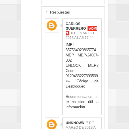
Respuestas
CARLOS
GUERRERO
6 DE MARZO DE
2013 A LAS 17:44
IMEI :
357564020865774
MEP : MEP-24667-
002
UNLOCK MEP2
Code :
9129433227393539
<-- Código de
Desbloqueo
Recomiendanos si
te ha sido útil la
información.
UNKNOWN
7 DE
MARZO DE 2013 A