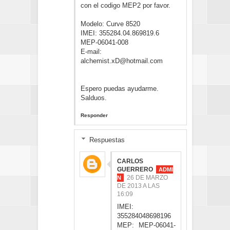
con el codigo MEP2 por favor.
Modelo: Curve 8520
IMEI: 355284.04.869819.6
MEP-06041-008
E-mail:
alchemist.xD@hotmail.com
Espero puedas ayudarme.
Salduos.
Responder
Respuestas
CARLOS
GUERRERO
26 DE MARZO
DE 2013 A LAS
16:09
IMEI:
355284048698196
MEP: MEP-06041-