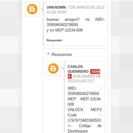
UNKNOWN
7 DE MARZO DE 2013
A LAS 18:55
buenas amigos!! mi IMEI-
359596040278958
y mi MEP-11534-008
Responder
Respuestas
CARLOS
GUERRERO
8 DE MARZO DE
2013 A LAS 5:57
IMEI :
359596040278958
MEP : MEP-11534-
008
UNLOCK MEP2
Code :
1767673483360553
<-- Código de
Desbloqueo