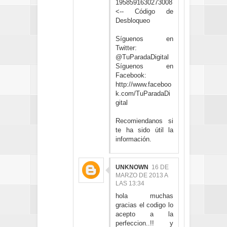
1958591630273008
<-- Código de
Desbloqueo
Síguenos en
Twitter:
@TuParadaDigital
Síguenos en
Facebook:
http://www.faceboo
k.com/TuParadaDi
gital
Recomiendanos si
te ha sido útil la
información.
UNKNOWN
16 DE
MARZO DE 2013 A
LAS 13:34
hola muchas
gracias el codigo lo
acepto a la
perfeccion..!! y