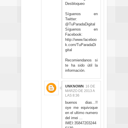
Desbloqueo
Síguenos en
Twitter:
@TuParadaDigital
Síguenos en
Facebook:
http://www.faceboo
k.com/TuParadaDi
gital
Recomiendanos si
te ha sido útil la
información.
UNKNOWN
16 DE
MARZO DE 2013 A
LAS 8:36
buenos dias...!!
oye me equivoque
en el ultimo numero
del imei ...
IMEI:35847203244