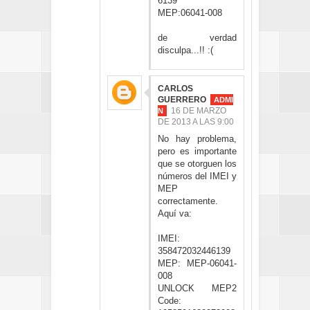
6139
MEP:06041-008
de verdad
disculpa...!! :(
CARLOS
GUERRERO
16 DE MARZO
DE 2013 A LAS 9:00
No hay problema,
pero es importante
que se otorguen los
números del IMEI y
MEP
correctamente.
Aquí va:
IMEI:
358472032446139
MEP: MEP-06041-
008
UNLOCK MEP2
Code: