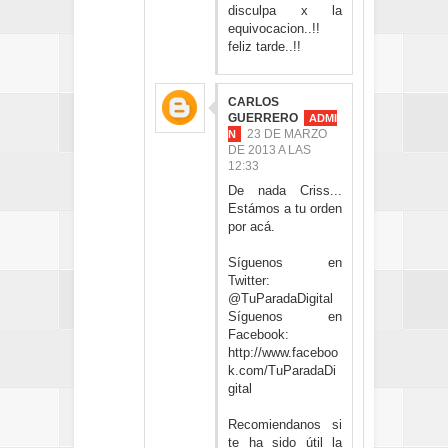
disculpa x la
equivocacion..!!
feliz tarde..!!
CARLOS
GUERRERO
23 DE MARZO
DE 2013 A LAS
12:33
De nada Criss...
Estámos a tu orden
por acá.
Síguenos en
Twitter:
@TuParadaDigital
Síguenos en
Facebook:
http://www.faceboo
k.com/TuParadaDi
gital
Recomiendanos si
te ha sido útil la