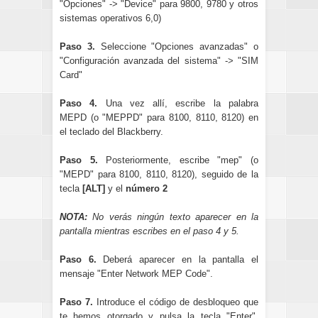
"Opciones" -> "Device" para 9800, 9780 y otros
sistemas operativos 6,0)
Paso 3.
Seleccione "Opciones avanzadas" o
"Configuración avanzada del sistema" -> "SIM
Card"
Paso 4.
Una vez allí, escribe la palabra
MEPD (o "MEPPD" para 8100, 8110, 8120) en
el teclado del Blackberry.
Paso 5.
Posteriormente, escribe "mep" (o
"MEPD" para 8100, 8110, 8120), seguido de la
tecla
[ALT]
y el
número 2
NOTA:
No verás ningún texto aparecer en la
pantalla mientras escribes en el paso 4 y 5.
Paso 6.
Deberá aparecer en la pantalla el
mensaje "Enter Network MEP Code".
Paso 7.
Introduce el código de desbloqueo que
te hemos otorgado y pulsa la tecla "Enter",