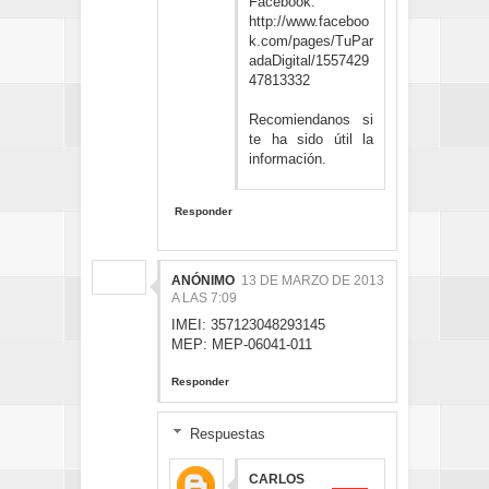
Facebook:
http://www.faceboo
k.com/pages/TuPar
adaDigital/1557429
47813332
Recomiendanos si
te ha sido útil la
información.
Responder
ANÓNIMO
13 DE MARZO DE 2013
A LAS 7:09
IMEI: 357123048293145
MEP: MEP-06041-011
Responder
Respuestas
CARLOS