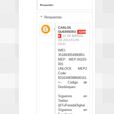
Responder
Respuestas
CARLOS
GUERRERO
11 DE MARZO
DE 2013 A LAS
19:41
IMEI:
351893054990851
MEP: MEP-04103-
001
UNLOCK MEP2
Code:
8316348398606161
<-- Código de
Desbloqueo
Síguenos en
Twitter:
@TuParadaDigital
Síguenos en