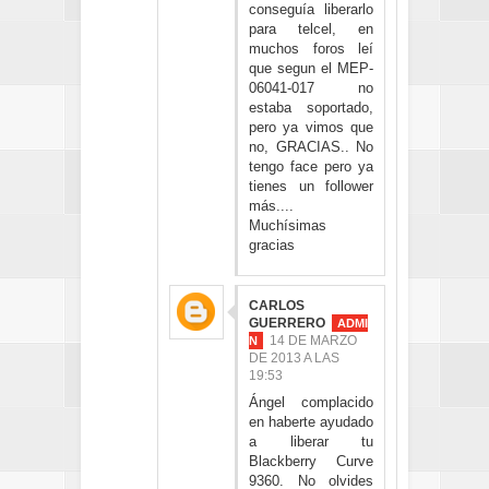
conseguía liberarlo
para telcel, en
muchos foros leí
que segun el MEP-
06041-017 no
estaba soportado,
pero ya vimos que
no, GRACIAS.. No
tengo face pero ya
tienes un follower
más....
Muchísimas
gracias
CARLOS
GUERRERO
14 DE MARZO
DE 2013 A LAS
19:53
Ángel complacido
en haberte ayudado
a liberar tu
Blackberry Curve
9360. No olvides