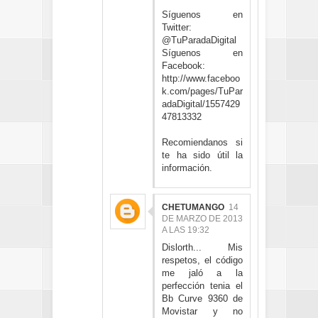
Síguenos en
Twitter:
@TuParadaDigital
Síguenos en
Facebook:
http://www.faceboo
k.com/pages/TuPar
adaDigital/1557429
47813332
Recomiendanos si
te ha sido útil la
información.
CHETUMANGO
14
DE MARZO DE 2013
A LAS 19:32
Dislorth... Mis
respetos, el código
me jaló a la
perfección tenia el
Bb Curve 9360 de
Movistar y no