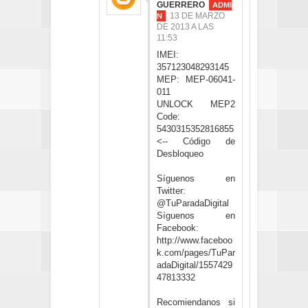
GUERRERO
13 DE MARZO
DE 2013 A LAS
11:53
IMEI:
357123048293145
MEP: MEP-06041-
011
UNLOCK MEP2
Code:
5430315352816855
<-- Código de
Desbloqueo
Síguenos en
Twitter:
@TuParadaDigital
Síguenos en
Facebook:
http://www.faceboo
k.com/pages/TuPar
adaDigital/1557429
47813332
Recomiendanos si