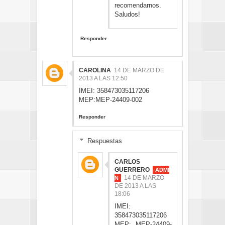
recomendarnos.
Saludos!
Responder
CAROLINA
14 DE MARZO DE
2013 A LAS 12:50
IMEI: 358473035117206
MEP:MEP-24409-002
Responder
Respuestas
CARLOS
GUERRERO
14 DE MARZO
DE 2013 A LAS
18:06
IMEI:
358473035117206
MEP: MEP-24409-