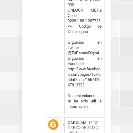
002
UNLOCK MEP2
Code:
9228118811207723
<-- Código de
Desbloqueo
Síguenos en
Twitter:
@TuParadaDigital
Síguenos en
Facebook:
http://www.faceboo
k.com/pages/TuPar
adaDigital/1557429
47813332
Recomiendanos si
te ha sido útil la
información.
CAROLINA
15 DE
MARZO DE 2013 A
LAS 13:30