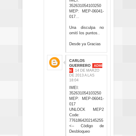
IMEI:
352631054103250
MEP: MEP-06041-
017...
Una disculpa no
omití los puntos..
Desde ya Gracias
CARLOS
GUERRERO
14 DE MARZO
DE 2013 A LAS
18:04
IMEI:
352631054103250
MEP: MEP-06041-
017
UNLOCK MEP2
Code:
7761864202145255
<-- Código de
Desbloqueo