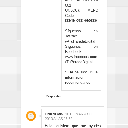
MEP: MEP-04103-
001
UNLOCK MEP2
Code:
9951572097658996
Síguenos en
Twitter:
@TuParadaDigital
Síguenos en
Facebook:
www.facebook.com
/TuParadaDigital
Si te ha sido útil la
información
recomiéndanos.
Responder
UNKNOWN
26 DE MARZO DE
2013 A LAS 15:53
Hola, quisiera que me ayudes