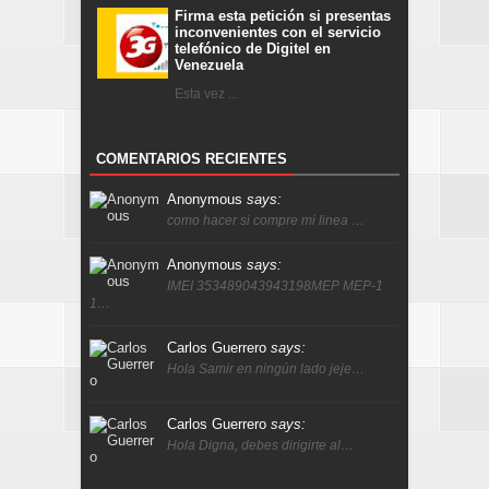
Firma esta petición si presentas
inconvenientes con el servicio
telefónico de Digitel en
Venezuela
Esta vez ...
COMENTARIOS RECIENTES
Anonymous
says:
como hacer si compre mi linea …
Anonymous
says:
IMEI 353489043943198MEP MEP-1
1…
Carlos Guerrero
says:
Hola Samir en ningún lado jeje…
Carlos Guerrero
says:
Hola Digna, debes dirigirte al…