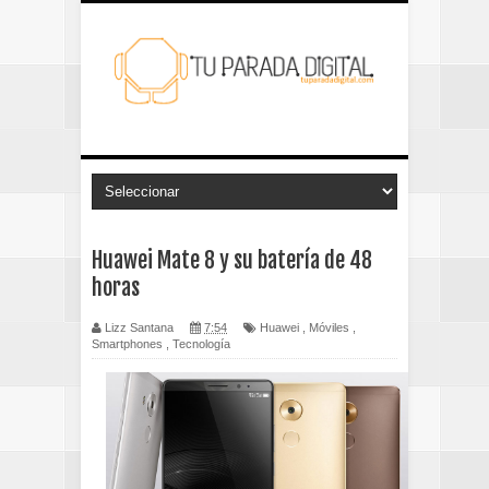
Huawei Mate 8 y su batería de 48
horas
Lizz Santana
7:54
Huawei
,
Móviles
,
Smartphones
,
Tecnología