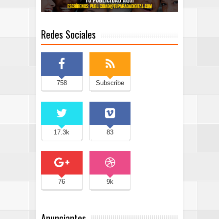
Redes Sociales
758
Subscribe
17.3k
83
76
9k
Anunciantes