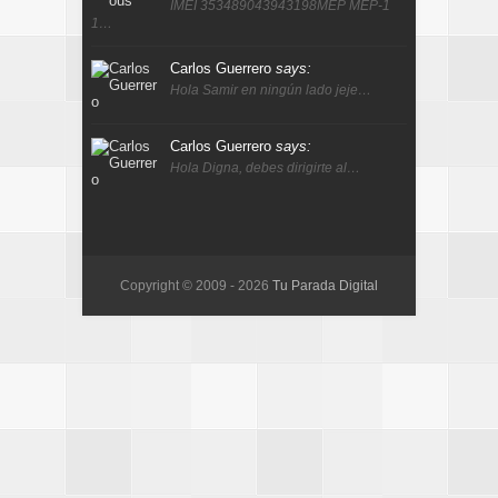
IMEI 353489043943198MEP MEP-1
1…
Carlos Guerrero
says:
Hola Samir en ningún lado jeje…
Carlos Guerrero
says:
Hola Digna, debes dirigirte al…
Copyright © 2009 -
2026
Tu Parada Digital