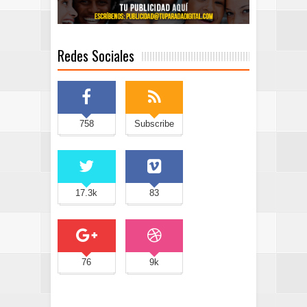
Redes Sociales
758
Subscribe
17.3k
83
76
9k