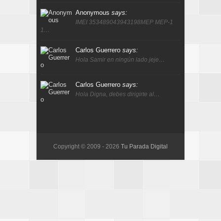
Anonymous
says:
IMEI 353489043943198MEP MEP-1
1…
Carlos Guerrero
says:
Hola Samir en ningún lado jeje…
Carlos Guerrero
says:
Hola Digna, debes dirigirte al…
Copyright © 2009 -
2026
Tu Parada Digital