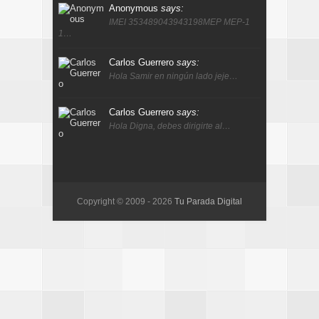
Anonymous
says:
IMEI 353489043943198MEP MEP-1
1…
Carlos Guerrero
says:
Hola Samir en ningún lado jeje…
Carlos Guerrero
says:
Hola Digna, debes dirigirte al…
Copyright © 2009 -
2026
Tu Parada Digital