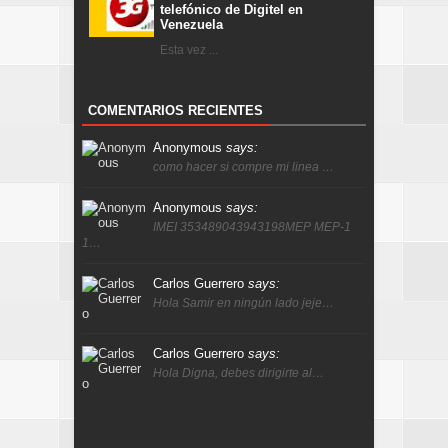
telefónico de Digitel en
Venezuela
Esta vez ...
COMENTARIOS RECIENTES
Anonymous
says:
como hacer si compre mi linea …
Anonymous
says:
IMEI 353489043943198MEP MEP-1
1…
Carlos Guerrero
says:
Hola Samir en ningún lado jeje…
Carlos Guerrero
says:
Hola Digna, debes dirigirte al…