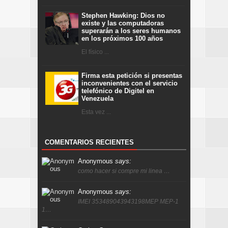
Stephen Hawking: Dios no
existe y las computadoras
superarán a los seres humanos
en los próximos 100 años
El físico ...
Firma esta petición si presentas
inconvenientes con el servicio
telefónico de Digitel en
Venezuela
Esta vez ...
COMENTARIOS RECIENTES
Anonymous
says:
como hacer si compre mi linea …
Anonymous
says:
IMEI 353489043943198MEP MEP-1
1…