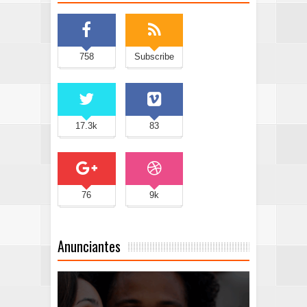
758
Subscribe
17.3k
83
76
9k
Anunciantes