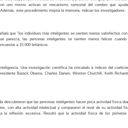
do el consumo de noticias en internet
 con uno mismo activan un mecanismo sensorial del cerebro que ayud
. Además, este procedimiento mejora la memoria, indican los investigadores.
la tecnología está transformando el empleo
 recopilan y cómo los utilizan
señala que "los individuos más inteligentes se sienten menos satisfechos con
e parezca, las personas inteligentes se sienten menos felices cuando
s de consumo digital en los últimos años
 encuestar a 15.000 británicos.
 ventajas y cuál elegir según tu perfil
eligencia. Una investigación científica ha vinculado a índices del coeficie
l presidente Barack Obama, Charles Darwin, Winston Churchill, Keith Richard
da descubrieron que las personas inteligentes hacen poca actividad física diar
, con alta actividad intelectual y compararon el nivel de su actividad fís
a la reflexión excesiva. Resultó que la actividad física de los primeros