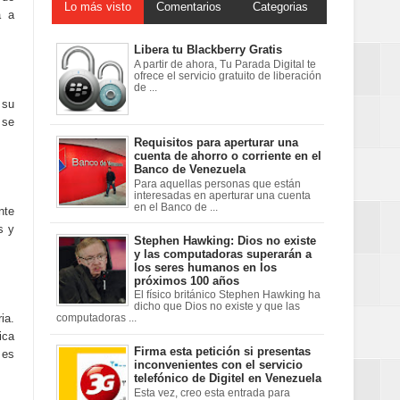
Lo más visto
Comentarios
Categorias
a a
Libera tu Blackberry Gratis
A partir de ahora, Tu Parada Digital te
ofrece el servicio gratuito de liberación
de ...
 su
 se
Requisitos para aperturar una
cuenta de ahorro o corriente en el
Banco de Venezuela
Para aquellas personas que están
interesadas en aperturar una cuenta
en el Banco de ...
nte
s y
Stephen Hawking: Dios no existe
y las computadoras superarán a
los seres humanos en los
próximos 100 años
El físico británico Stephen Hawking ha
dicho que Dios no existe y que las
ia.
computadoras ...
ica
Firma esta petición si presentas
 es
inconvenientes con el servicio
telefónico de Digitel en Venezuela
Esta vez, creo esta entrada para