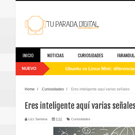
INICIO
NOTICIAS
CURIOSIDADES
FARANDUL
NUEVO
Cómo instalar Linux desde cero: 
Qué es Linux y cómo funciona: g
Home
/
Curiosidades
/
Eres inteligente aquí varias señales
Guía de Linux para principiantes
Eres inteligente aquí varias señale
El papel de las redes sociales en
Lizz Santana
5:52
Curiosidades
Telemedicina hoy: en qué casos f