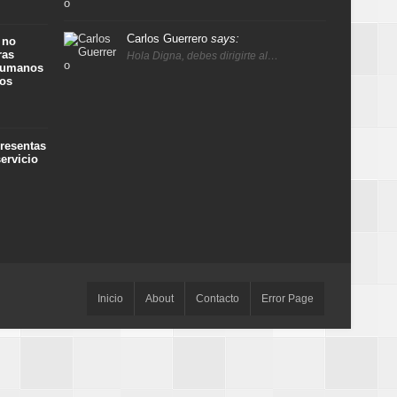
Carlos Guerrero
says:
 no
ras
Hola Digna, debes dirigirte al…
 humanos
ños
presentas
ervicio
Inicio
About
Contacto
Error Page