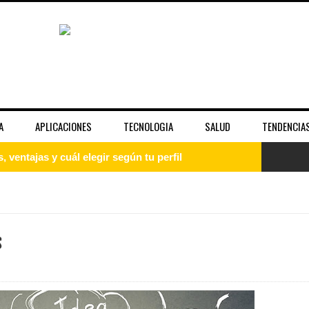
A
APLICACIONES
TECNOLOGIA
SALUD
TENDENCIA
guía paso a paso para principiantes
uía completa para entender el sistema operativo
: qué es, cómo instalarlo y empezar desde cero
s
 la fama y la imagen pública de las celebridades
unciona bien y cuándo no es suficiente