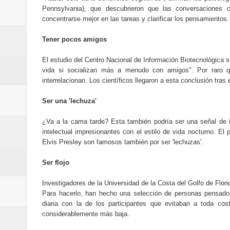
Cómo la tecnología está cambian
Pennsylvania), que descubrieron que las conversaciones
concentrarse mejor en las tareas y clarificar los pensamientos
Automatización y trabajo: cómo 
Tener pocos amigos
Aplicaciones de salud: qué datos
El estudio del Centro Nacional de Información Biotecnológica 
vida si socializan más a menudo con amigos". Por raro qu
Cómo están cambiando los hábito
interrelacionan. Los científicos llegaron a esta conclusión tras
Ubuntu vs Linux Mint: diferencias,
Ser una 'lechuza'
¿Va a la cama tarde? Esta también podría ser una señal de int
intelectual impresionantes con el estilo de vida nocturno. E
Elvis Presley son famosos también por ser 'lechuzas'.
Ser flojo
Investigadores de la Universidad de la Costa del Golfo de Flori
Para hacerlo, han hecho una selección de personas pensadores
diaria con la de los participantes que evitaban a toda cost
considerablemente más baja.