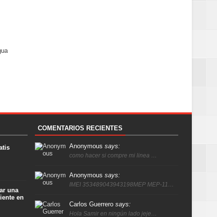
gua
COMENTARIOS RECIENTES
Anonymous
says:
atis
como hacer si compre mi linea …
Anonymous
says:
IMEI 353489043943198MEP MEP-11…
ar una
iente en
Carlos Guerrero
says:
Hola Samir en ningún lado jeje…