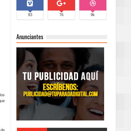
83
76
9k
Anunciantes
los
que
 de