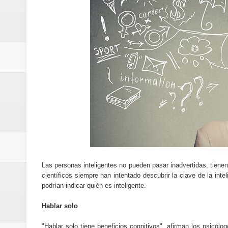
Cómo la tecnología está cambian
Aplicaciones para gestionar gas
Guía completa para entender la int
La noticia tecnológica más relev
Cómo ha cambiado la forma de in
Cómo una polémica en redes soci
Cómo funcionan los algoritmos d
Curiosidades tecnológicas que p
Las personas inteligentes no pueden pasar inadvertidas, tienen
científicos siempre han intentado descubrir la clave de la inte
Tendencias tecnológicas que mar
podrían indicar quién es inteligente.
Hablar solo
Telemedicina: beneficios reales,
"Hablar solo tiene beneficios cognitivos", afirman los psicó