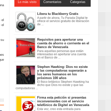
Lo más visto
Comentarios
Categorias
una
Libera tu Blackberry Gratis
A partir de ahora, Tu Parada Digital te
 el
ofrece el servicio gratuito de liberación
de ...
 el
Requisitos para aperturar una
 su
cuenta de ahorro o corriente en el
Banco de Venezuela
Para aquellas personas que están
nes
interesadas en aperturar una cuenta
en el Banco de ...
que
Stephen Hawking: Dios no existe
y las computadoras superarán a
los seres humanos en los
próximos 100 años
El físico británico Stephen Hawking ha
dicho que Dios no existe y que las
computadoras ...
Firma esta petición si presentas
inconvenientes con el servicio
telefónico de Digitel en Venezuela
Esta vez, creo esta entrada para