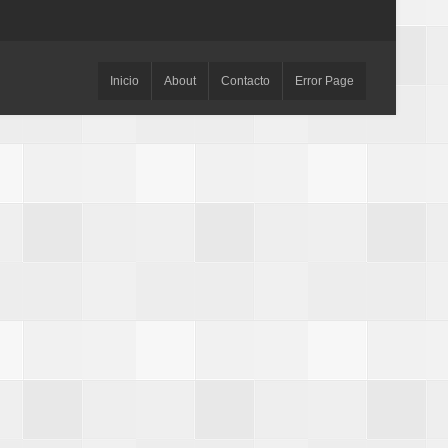
Inicio
About
Contacto
Error Page