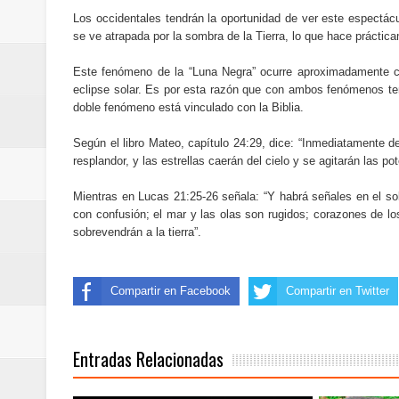
Cómo la tecnología está cambian
Los occidentales tendrán la oportunidad de ver este espectá
se ve atrapada por la sombra de la Tierra, lo que hace práctic
Automatización y trabajo: cómo 
Este fenómeno de la “Luna Negra” ocurre aproximadamente ca
Aplicaciones de salud: qué datos
eclipse solar. Es por esta razón que con ambos fenómenos tem
doble fenómeno está vinculado con la Biblia.
Cómo están cambiando los hábito
Según el libro Mateo, capítulo 24:29, dice: “Inmediatamente de
resplandor, y las estrellas caerán del cielo y se agitarán las pot
Ubuntu vs Linux Mint: diferencias,
Mientras en Lucas 21:25-26 señala: “Y habrá señales en el sol,
con confusión; el mar y las olas son rugidos; corazones de l
sobrevendrán a la tierra”.
Compartir en Facebook
Compartir en Twitter
Entradas Relacionadas