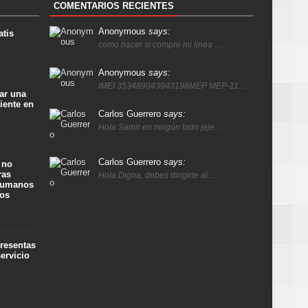
COMENTARIOS RECIENTES
Anonymous
says:
atis
como hacer si compre mi linea …
Anonymous
says:
IMEI 353489043943198MEP MEP-11…
ar una
iente en
Carlos Guerrero
says:
Hola Samir en ningún lado jeje…
Carlos Guerrero
says:
 no
ras
Hola Digna, debes dirigirte al…
 humanos
ños
presentas
ervicio