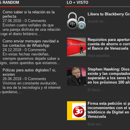
S RANDOM
LO + VISTO
Como saber si la relación es la
Libera tu Blackberry Gr
perfecta
27.06.2016 - 0 Comments
A partir de ...
Existen cuatro señales de que
una pareja disfruta de una relación
ecoge el diario británico…
Requisitos para apertur
Como enviar mensajes navidad a
cuenta de ahorro o corr
tus contactos de WhatsApp
el Banco de Venezuela
24.12.2018 - 0 Comments
En estas fechas navideñas,
Para aquellas ...
siempre queremos dejarle saber a
igos, seres queridos que estamos…
Stephen Hawking: Dios
Pólizas para autos digitales? si,
existe y las computado
existen
superarán a los seres
26.06.2019 - 0 Comments
en los próximos 100 a
Vivimos en constante evolución,
la era de la tecnología y el internet
El físico ...
ra quedarse,…
Firma esta petición si 
inconvenientes con el s
telefónico de Digitel en
Venezuela
Esta vez ...