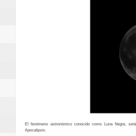
Cómo la tecnología está cambian
Aplicaciones para gestionar gas
Guía completa para entender la int
La noticia tecnológica más relev
Cómo ha cambiado la forma de in
Cómo una polémica en redes soci
Cómo funcionan los algoritmos d
Curiosidades tecnológicas que p
Tendencias tecnológicas que mar
El fenómeno astronómico conocido como Luna Negra, será 
Telemedicina: beneficios reales,
Apocalipsis.