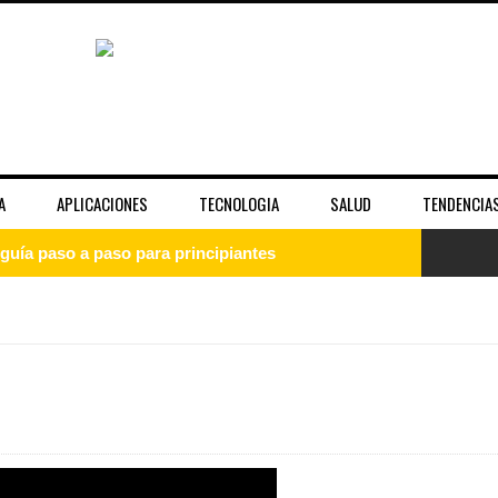
A
APLICACIONES
TECNOLOGIA
SALUD
TENDENCIA
guía paso a paso para principiantes
uía completa para entender el sistema operativo
: qué es, cómo instalarlo y empezar desde cero
 la fama y la imagen pública de las celebridades
unciona bien y cuándo no es suficiente