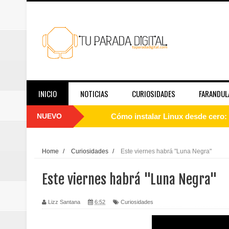
INICIO
NOTICIAS
CURIOSIDADES
FARANDUL
NUEVO
Cómo instalar Linux desde cero: 
Qué es Linux y cómo funciona: g
Home
/
Curiosidades
/
Este viernes habrá "Luna Negra"
Guía de Linux para principiantes
Este viernes habrá "Luna Negra"
El papel de las redes sociales en
Lizz Santana
6:52
Curiosidades
Telemedicina hoy: en qué casos f