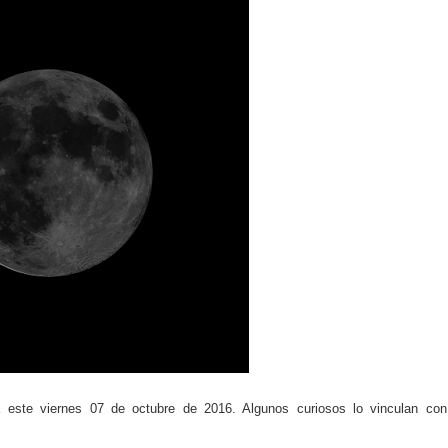
do el consumo de noticias en internet
tos personales: cómo funcionan y qué ofrecen
eligencia artificial sin ser experto
ante de la semana explicada sin tecnicismos
formarse en internet y qué viene después
ales se convierte en tendencia global
e recomendación musical en plataformas digitales
ocos conocen sobre internet y el mundo digital
carán el próximo mes y por qué importan
este viernes 07 de octubre de 2016. Algunos curiosos lo vinculan con
 riesgos y cómo funciona actualmente