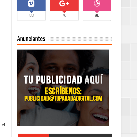
83
76
9k
Anunciantes
 el