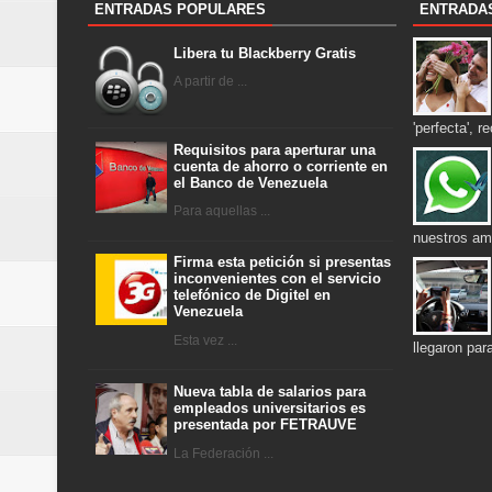
ENTRADAS POPULARES
ENTRADA
Libera tu Blackberry Gratis
A partir de ...
'perfecta', r
Requisitos para aperturar una
cuenta de ahorro o corriente en
el Banco de Venezuela
Para aquellas ...
nuestros am
Firma esta petición si presentas
inconvenientes con el servicio
telefónico de Digitel en
Venezuela
Esta vez ...
llegaron pa
Nueva tabla de salarios para
empleados universitarios es
presentada por FETRAUVE
La Federación ...