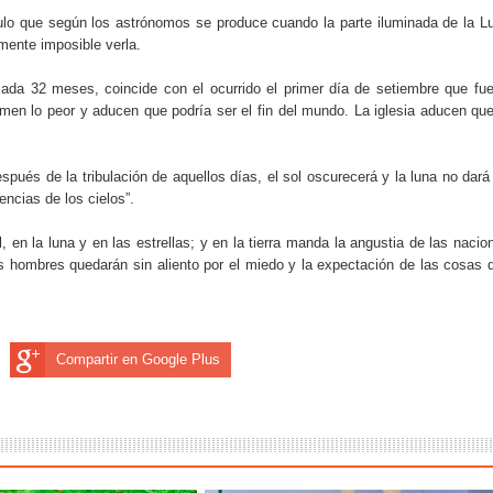
do el consumo de noticias en internet
culo que según los astrónomos se produce cuando la parte iluminada de la L
amente imposible verla.
la tecnología está transformando el empleo
da 32 meses, coincide con el ocurrido el primer día de setiembre que fue
 recopilan y cómo los utilizan
en lo peor y aducen que podría ser el fin del mundo. La iglesia aducen que
s de consumo digital en los últimos años
spués de la tribulación de aquellos días, el sol oscurecerá y la luna no dará
encias de los cielos”.
 ventajas y cuál elegir según tu perfil
 en la luna y en las estrellas; y en la tierra manda la angustia de las nacio
os hombres quedarán sin aliento por el miedo y la expectación de las cosas 
Compartir en Google Plus