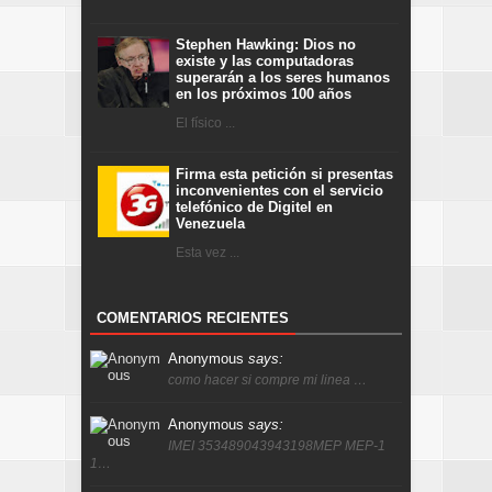
Stephen Hawking: Dios no
existe y las computadoras
superarán a los seres humanos
en los próximos 100 años
El físico ...
Firma esta petición si presentas
inconvenientes con el servicio
telefónico de Digitel en
Venezuela
Esta vez ...
COMENTARIOS RECIENTES
Anonymous
says:
como hacer si compre mi linea …
Anonymous
says:
IMEI 353489043943198MEP MEP-1
1…