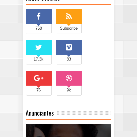
758
Subscribe
17.3k
83
76
9k
Anunciantes