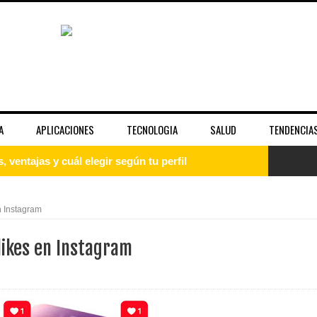
A
APLICACIONES
TECNOLOGIA
SALUD
TENDENCIA
guía paso a paso para principiantes
uía completa para entender el sistema operativo
n Instagram
: qué es, cómo instalarlo y empezar desde cero
likes en Instagram
 la fama y la imagen pública de las celebridades
unciona bien y cuándo no es suficiente