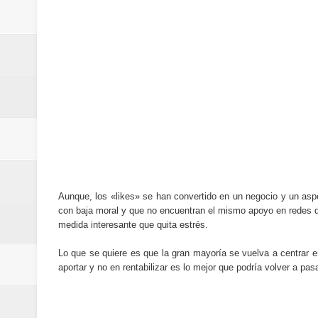
Cómo la tecnología está cambian
Automatización y trabajo: cómo 
Aplicaciones de salud: qué datos
Cómo están cambiando los hábito
Ubuntu vs Linux Mint: diferencias,
Aunque, los «likes» se han convertido en un negocio y un as
con baja moral y que no encuentran el mismo apoyo en redes q
medida interesante que quita estrés.
Lo que se quiere es que la gran mayoría se vuelva a centrar en
aportar y no en rentabilizar es lo mejor que podría volver a pas