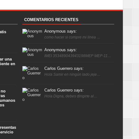
COMENTARIOS RECIENTES
Anonymous
says:
atis
como hacer si compre mi linea …
Anonymous
says:
IMEI 353489043943198MEP MEP-11…
ar una
iente en
Carlos Guerrero
says:
Hola Samir en ningún lado jeje…
Carlos Guerrero
says:
 no
ras
Hola Digna, debes dirigirte al…
 humanos
ños
presentas
ervicio