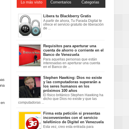
Lo más visto
Comentarios
Categorias
Libera tu Blackberry Gratis
A partir de ahora, Tu Parada Digital te
ofrece el servicio gratuito de liberación
de ...
Requisitos para aperturar una
cuenta de ahorro o corriente en el
Banco de Venezuela
Para aquellas personas que están
interesadas en aperturar una cuenta
en el Banco de ...
Stephen Hawking: Dios no existe
nas
y las computadoras superarán a
una
los seres humanos en los
próximos 100 años
El físico británico Stephen Hawking ha
dicho que Dios no existe y que las
 en
computadoras ...
Firma esta petición si presentas
inconvenientes con el servicio
telefónico de Digitel en Venezuela
Esta vez, creo esta entrada para