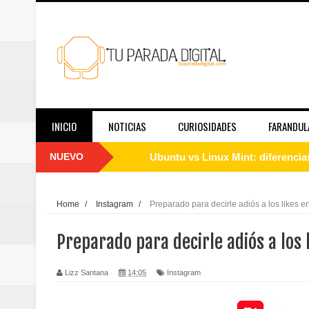
INICIO
NOTICIAS
CURIOSIDADES
FARANDUL
NUEVO
Cómo instalar Linux desde cero: 
Qué es Linux y cómo funciona: g
Home
/
Instagram
/
Preparado para decirle adiós a los likes e
Guía de Linux para principiantes
Preparado para decirle adiós a los 
El papel de las redes sociales en
Lizz Santana
14:05
Instagram
Telemedicina hoy: en qué casos f