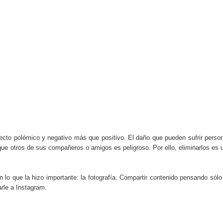
do el consumo de noticias en internet
la tecnología está transformando el empleo
 recopilan y cómo los utilizan
s de consumo digital en los últimos años
 ventajas y cuál elegir según tu perfil
pecto polémico y negativo más que positivo.
El daño que pueden sufrir perso
ue otros de sus compañeros o amigos es peligroso. Por ello, eliminarlos es 
 lo que la hizo importante: la fotografía. Compartir contenido pensando sólo
arle a Instagram.