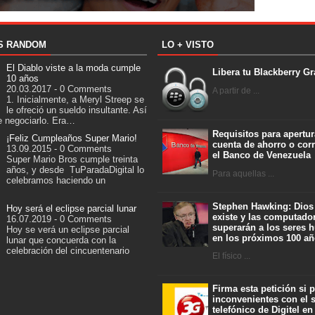
S RANDOM
LO + VISTO
El Diablo viste a la moda cumple
Libera tu Blackberry Gr
10 años
20.03.2017 - 0 Comments
A partir de ...
1. Inicialmente, a Meryl Streep se
le ofreció un sueldo insultante. Así
e negociarlo. Era…
Requisitos para apertur
¡Feliz Cumpleaños Super Mario!
cuenta de ahorro o corr
13.09.2015 - 0 Comments
el Banco de Venezuela
Super Mario Bros cumple treinta
años, y desde TuParadaDigital lo
Para aquellas ...
celebramos haciendo un
Stephen Hawking: Dios
Hoy será el eclipse parcial lunar
existe y las computado
16.07.2019 - 0 Comments
superarán a los seres
Hoy se verá un eclipse parcial
en los próximos 100 a
lunar que concuerda con la
celebración del cincuentenario
El físico ...
Firma esta petición si 
inconvenientes con el s
telefónico de Digitel en