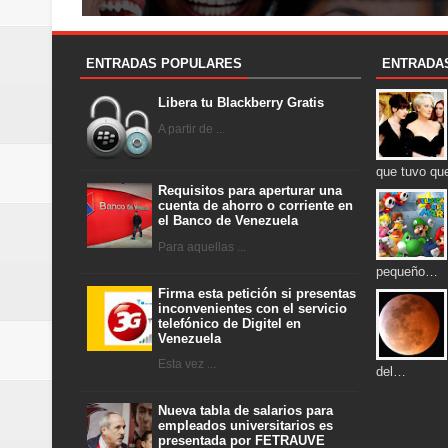
ENTRADAS POPULARES
ENTRADA
Libera tu Blackberry Gratis
A partir de ...
que tuvo qu
Requisitos para aperturar una
cuenta de ahorro o corriente en
el Banco de Venezuela
Para aquellas ...
pequeño…
Firma esta petición si presentas
inconvenientes con el servicio
telefónico de Digitel en
Venezuela
Esta vez ...
del…
Nueva tabla de salarios para
empleados universitarios es
presentada por FETRAUVE