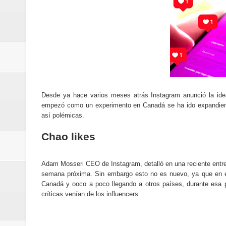
Cómo la tecnología está cambian
Aplicaciones para gestionar gas
Guía completa para entender la int
La noticia tecnológica más relev
Cómo ha cambiado la forma de in
Desde ya hace varios meses atrás Instagram anunció la idea
empezó como un experimento en Canadá se ha ido expandiendo
así polémicas.
Cómo una polémica en redes soci
Chao likes
Cómo funcionan los algoritmos d
Curiosidades tecnológicas que p
Adam Mosseri CEO de Instagram, detalló en una reciente entrev
semana próxima. Sin embargo esto no es nuevo, ya que en 
Tendencias tecnológicas que mar
Canadá y ooco a poco llegando a otros países, durante esa 
críticas venían de los influencers.
Telemedicina: beneficios reales,