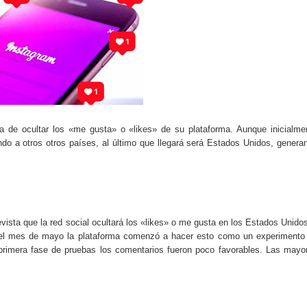
do el consumo de noticias en internet
tos personales: cómo funcionan y qué ofrecen
eligencia artificial sin ser experto
ante de la semana explicada sin tecnicismos
formarse en internet y qué viene después
 de ocultar los «me gusta» o «likes» de su plataforma. Aunque inicialme
 a otros otros países, al último que llegará será Estados Unidos, genera
ales se convierte en tendencia global
e recomendación musical en plataformas digitales
ocos conocen sobre internet y el mundo digital
ista que la red social ocultará los «likes» o me gusta en los Estados Unidos
el mes de mayo la plataforma comenzó a hacer esto como un experimento
carán el próximo mes y por qué importan
primera fase de pruebas los comentarios fueron poco favorables. Las mayo
 riesgos y cómo funciona actualmente