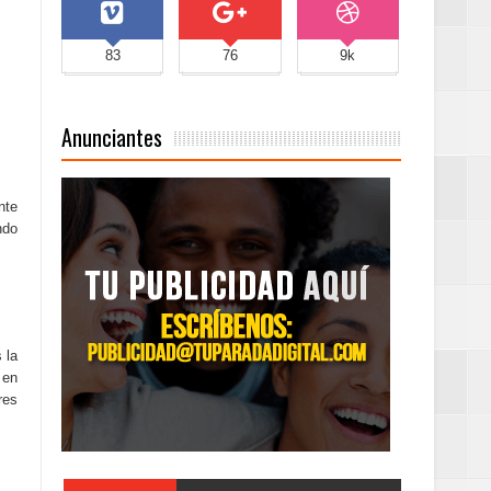
83
76
9k
Anunciantes
nte
ndo
 la
 en
res