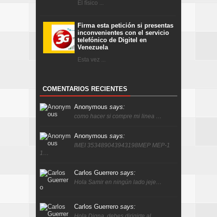
El físico ...
Firma esta petición si presentas
inconvenientes con el servicio
telefónico de Digitel en
Venezuela
Esta vez ...
COMENTARIOS RECIENTES
Anonymous
says:
como hacer si compre mi linea …
Anonymous
says:
IMEI 353489043943198MEP MEP-1
1…
Carlos Guerrero
says:
Hola Samir en ningún lado jeje…
Carlos Guerrero
says:
Hola Digna, debes dirigirte al…