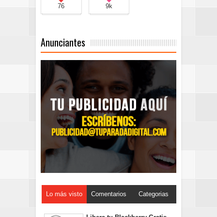
76
9k
Anunciantes
Lo más visto
Comentarios
Categorias