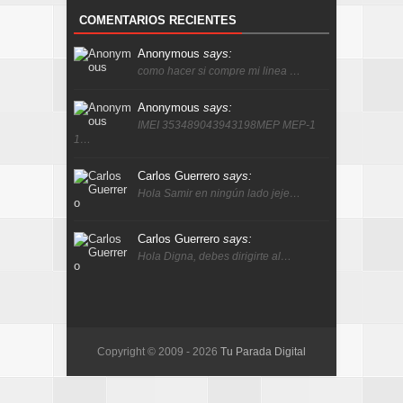
COMENTARIOS RECIENTES
Anonymous
says:
como hacer si compre mi linea …
Anonymous
says:
IMEI 353489043943198MEP MEP-1
1…
Carlos Guerrero
says:
Hola Samir en ningún lado jeje…
Carlos Guerrero
says:
Hola Digna, debes dirigirte al…
Copyright © 2009 -
2026
Tu Parada Digital