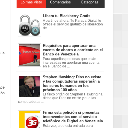
Lo más visto
Comentarios
Categorias
Libera tu Blackberry Gratis
A partir de ahora, Tu Parada Digital te
ofrece el servicio gratuito de liberación
de ...
Requisitos para aperturar una
cuenta de ahorro o corriente en el
 la
Banco de Venezuela
Para aquellas personas que están
interesadas en aperturar una cuenta
en el Banco de ...
Stephen Hawking: Dios no existe
y las computadoras superarán a
los seres humanos en los
ace
próximos 100 años
ión
El físico británico Stephen Hawking ha
dicho que Dios no existe y que las
computadoras ...
Firma esta petición si presentas
inconvenientes con el servicio
telefónico de Digitel en Venezuela
Esta vez, creo esta entrada para