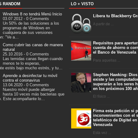
S RANDOM
LO + VISTO
Windows 8 no tendrá Menú Inicio
Libera tu Blackberry Gr
03.07.2012 - 0 Comments
Un 50% de las soluciones a los
A partir de ...
programas de Windows en
cualquiera de sus versiones
on: "Ve a…
Requisitos para apertur
Como cubrir las canas de manera
cuenta de ahorro o corr
natural
el Banco de Venezuela
25.10.2016 - 0 Comments
Las temidas canas llegan cuando
Para aquellas ...
menos te lo esperas,
te estés bajo mucho estrés, y tu…
Stephen Hawking: Dios
Aprende a desinfectar tu móvil
existe y las computado
contra el coronavirus
superarán a los seres
13.04.2020 - 0 Comments
en los próximos 100 a
Nuestro móvil puede albergar
hasta 10 veces más bacterias que
El físico ...
ro. Este acompañante lo…
Firma esta petición si 
inconvenientes con el s
telefónico de Digitel en
Venezuela
Esta vez ...