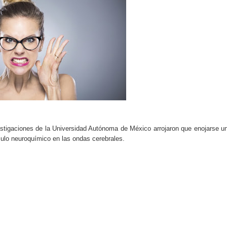
do el consumo de noticias en internet
tos personales: cómo funcionan y qué ofrecen
eligencia artificial sin ser experto
ante de la semana explicada sin tecnicismos
formarse en internet y qué viene después
ales se convierte en tendencia global
estigaciones de la Universidad Autónoma de México arrojaron que enojarse u
mulo neuroquímico en las ondas cerebrales.
e recomendación musical en plataformas digitales
ocos conocen sobre internet y el mundo digital
carán el próximo mes y por qué importan
 riesgos y cómo funciona actualmente