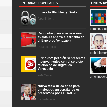
ENTRADAS POPULARES
ENTRADA
Libera tu Blackberry Gratis
A partir de ...
comienza c
Requisitos para aperturar una
cuenta de ahorro o corriente en
el Banco de Venezuela
Para aquellas ...
probablemen
Firma esta petición si presentas
inconvenientes con el servicio
telefónico de Digitel en
Venezuela
Esta vez ...
en el inodo
Nueva tabla de salarios para
empleados universitarios es
presentada por FETRAUVE
La Federación ...