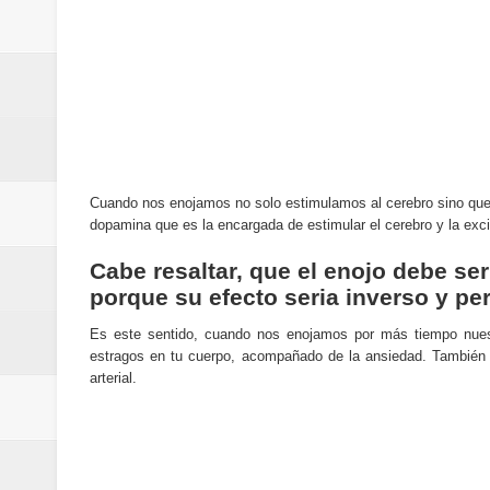
Cómo la tecnología está cambian
Automatización y trabajo: cómo 
Aplicaciones de salud: qué datos
Cómo están cambiando los hábito
Cuando nos enojamos no solo estimulamos al cerebro sino que 
Ubuntu vs Linux Mint: diferencias,
dopamina que es la encargada de estimular el cerebro y la exci
Cabe resaltar, que el enojo debe se
porque su efecto seria inverso y per
Es este sentido, cuando nos enojamos por más tiempo nuest
estragos en tu cuerpo, acompañado de la ansiedad. También 
arterial.