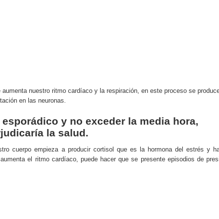
do el consumo de noticias en internet
la tecnología está transformando el empleo
 recopilan y cómo los utilizan
s de consumo digital en los últimos años
aumenta nuestro ritmo cardíaco y la respiración, en este proceso se produce
 ventajas y cuál elegir según tu perfil
tación en las neuronas.
r esporádico y no exceder la media hora,
judicaría la salud.
ro cuerpo empieza a producir cortisol que es la hormona del estrés y h
aumenta el ritmo cardíaco, puede hacer que se presente episodios de pres