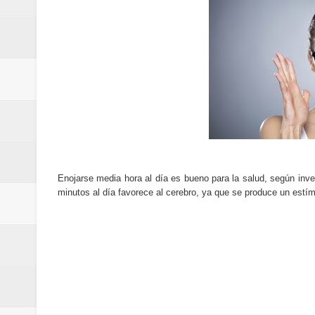
Cómo la tecnología está cambian
Aplicaciones para gestionar gas
Guía completa para entender la int
La noticia tecnológica más relev
Cómo ha cambiado la forma de in
Cómo una polémica en redes soci
Enojarse media hora al día es bueno para la salud, según inv
minutos al día favorece al cerebro, ya que se produce un estí
Cómo funcionan los algoritmos d
Curiosidades tecnológicas que p
Tendencias tecnológicas que mar
Telemedicina: beneficios reales,