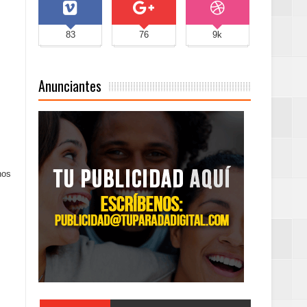
83
76
9k
Anunciantes
nos