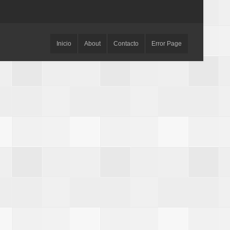
Inicio
About
Contacto
Error Page