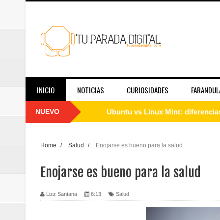
INICIO
NOTICIAS
CURIOSIDADES
FARANDUL
NUEVO
Cómo instalar Linux desde cero: 
Qué es Linux y cómo funciona: g
Home
/
Salud
/
Enojarse es bueno para la salud
Guía de Linux para principiantes
Enojarse es bueno para la salud
El papel de las redes sociales en
Lizz Santana
6:13
Salud
Telemedicina hoy: en qué casos f