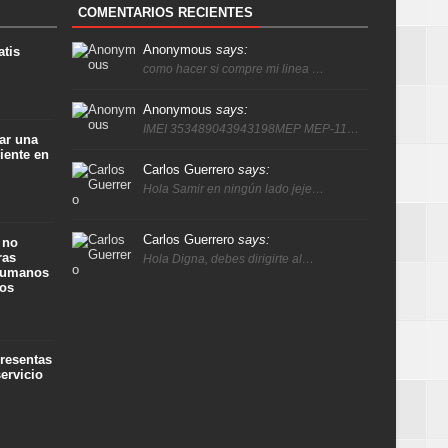
COMENTARIOS RECIENTES
Anonymous
says:
atis
como hacer si compre mi linea …
Anonymous
says:
IMEI 353489043943198MEP MEP-11…
ar una
iente en
Carlos Guerrero
says:
Hola Samir en ningún lado jeje…
Carlos Guerrero
says:
 no
ras
Hola Digna, debes dirigirte al…
 humanos
ños
presentas
ervicio