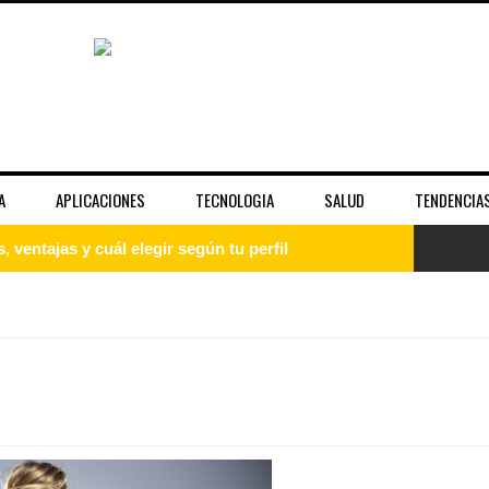
A
APLICACIONES
TECNOLOGIA
SALUD
TENDENCIA
guía paso a paso para principiantes
uía completa para entender el sistema operativo
: qué es, cómo instalarlo y empezar desde cero
 la fama y la imagen pública de las celebridades
unciona bien y cuándo no es suficiente