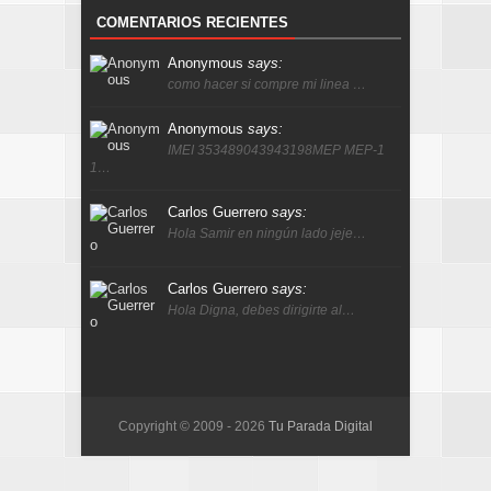
COMENTARIOS RECIENTES
Anonymous
says:
como hacer si compre mi linea …
Anonymous
says:
IMEI 353489043943198MEP MEP-1
1…
Carlos Guerrero
says:
Hola Samir en ningún lado jeje…
Carlos Guerrero
says:
Hola Digna, debes dirigirte al…
Copyright © 2009 -
2026
Tu Parada Digital