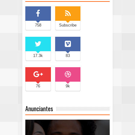
758
Subscribe
17.3k
83
76
9k
Anunciantes