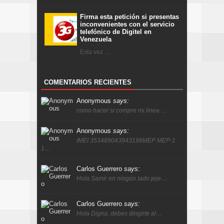
Firma esta petición si presentas
inconvenientes con el servicio
telefónico de Digitel en
Venezuela
Esta vez ...
COMENTARIOS RECIENTES
Anonymous
says:
como hacer si compre mi linea …
Anonymous
says:
IMEI 353489043943198MEP MEP-1
1…
Carlos Guerrero
says:
Hola Samir en ningún lado jeje…
Carlos Guerrero
says:
Hola Digna, debes dirigirte al…