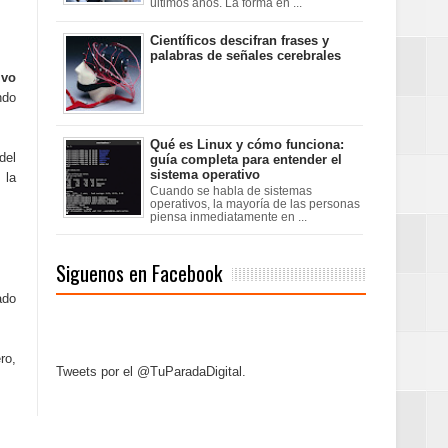
últimos años. La forma en ...
Científicos descifran frases y
palabras de señales cerebrales
ivo
ndo
Qué es Linux y cómo funciona:
del
guía completa para entender el
sistema operativo
 la
Cuando se habla de sistemas
operativos, la mayoría de las personas
piensa inmediatamente en ...
Siguenos en Facebook
ado
ro,
Tweets por el @TuParadaDigital.