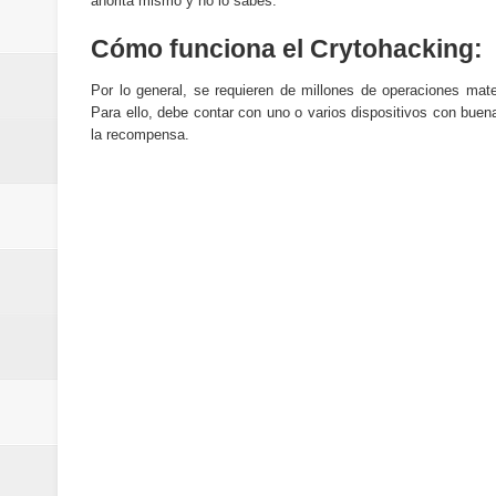
ahorita mismo y no lo sabes.
Cómo la tecnología está cambian
Cómo funciona el Crytohacking:
Automatización y trabajo: cómo 
Por lo general, se requieren de millones de operaciones ma
Aplicaciones de salud: qué datos
Para ello, debe contar con uno o varios dispositivos con buen
la recompensa.
Cómo están cambiando los hábito
Ubuntu vs Linux Mint: diferencias,