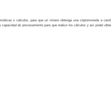
do el consumo de noticias en internet
la tecnología está transformando el empleo
temáticas o cálculos, para que un minero obtenga una criptomoneda a camb
 recopilan y cómo los utilizan
a capacidad de procesamiento para que realice los cálculos y así poder obte
s de consumo digital en los últimos años
 ventajas y cuál elegir según tu perfil