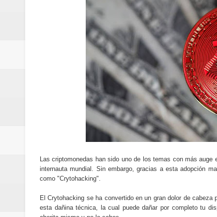
Cómo la tecnología está cambian
Aplicaciones para gestionar gas
Guía completa para entender la int
La noticia tecnológica más relev
Cómo ha cambiado la forma de in
Cómo una polémica en redes soci
Cómo funcionan los algoritmos d
Curiosidades tecnológicas que p
Las criptomonedas han sido uno de los temas con más auge e
internauta mundial. Sin embargo, gracias a esta adopción m
Tendencias tecnológicas que mar
como "Crytohacking".
El Crytohacking se ha convertido en un gran dolor de cabeza
Telemedicina: beneficios reales,
esta dañina técnica, la cual puede dañar por completo tu dis