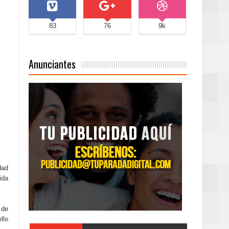
83
76
9k
Anunciantes
dad
ida
 de
llo