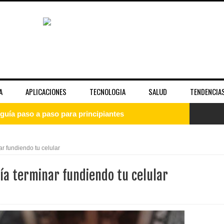
A
APLICACIONES
TECNOLOGIA
SALUD
TENDENCIA
guía paso a paso para principiantes
uía completa para entender el sistema operativo
ar fundiendo tu celular
: qué es, cómo instalarlo y empezar desde cero
ría terminar fundiendo tu celular
 la fama y la imagen pública de las celebridades
unciona bien y cuándo no es suficiente