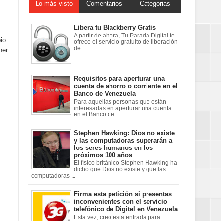
Lo más visto
Comentarios
Categorias
Libera tu Blackberry Gratis
A partir de ahora, Tu Parada Digital te
io.
ofrece el servicio gratuito de liberación
de ...
ner
Requisitos para aperturar una
cuenta de ahorro o corriente en el
Banco de Venezuela
Para aquellas personas que están
interesadas en aperturar una cuenta
en el Banco de ...
Stephen Hawking: Dios no existe
y las computadoras superarán a
los seres humanos en los
próximos 100 años
El físico británico Stephen Hawking ha
dicho que Dios no existe y que las
computadoras ...
Firma esta petición si presentas
inconvenientes con el servicio
telefónico de Digitel en Venezuela
Esta vez, creo esta entrada para