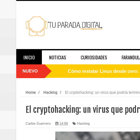
INICIO
NOTICIAS
CURIOSIDADES
FARANDUL
NUEVO
Cómo instalar Linux desde cero: 
Qué es Linux y cómo funciona: g
Home
/
Hacking
/
El cryptohacking: un virus que podría termin
Guía de Linux para principiantes
El cryptohacking: un virus que pod
El papel de las redes sociales en
Carlos Guerrero
14:58
Hacking
Telemedicina hoy: en qué casos f