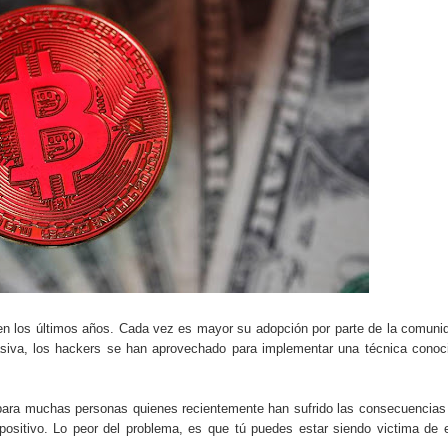
do el consumo de noticias en internet
tos personales: cómo funcionan y qué ofrecen
eligencia artificial sin ser experto
ante de la semana explicada sin tecnicismos
formarse en internet y qué viene después
ales se convierte en tendencia global
e recomendación musical en plataformas digitales
ocos conocen sobre internet y el mundo digital
n los últimos años. Cada vez es mayor su adopción por parte de la comuni
asiva, los hackers se han aprovechado para implementar una técnica conoc
carán el próximo mes y por qué importan
 para muchas personas quienes recientemente han sufrido las consecuencias
 riesgos y cómo funciona actualmente
positivo. Lo peor del problema, es que tú puedes estar siendo victima de e