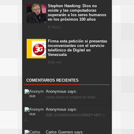
Stephen Hawking: Dios no
existe y las computadoras
superarán a los seres humanos
en los próximos 100 años
El físico ...
Firma esta petición si presentas
inconvenientes con el servicio
telefónico de Digitel en
Venezuela
Esta vez ...
COMENTARIOS RECIENTES
Anonymous
says:
como hacer si compre mi linea …
Anonymous
says:
IMEI 353489043943198MEP MEP-1
1…
Carlos Guerrero
says: