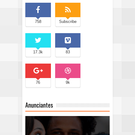
758
Subscribe
17.3k
83
76
9k
Anunciantes