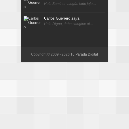
Hola Samir en ningún lado jeje…
Carlos Guerrero
says:
Hola Digna, debes dirigirte al…
Copyright © 2009 -
2026
Tu Parada Digital