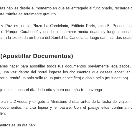
días hábiles desde el momento en que es entregado al funcionario, recuerda 
ste trámite es totalmente gratuito.
ia y Paz es: en la Plaza La Candelaria, Edificio París, piso 5. Puedes lle
s” ó “Parque Carabobo” y desde allí caminar media cuadra y luego subes 
as a la izquierda en frente del Sambil La Candelaria, luego caminas dos cuad
 (Apostillar Documentos)
debes hacer para apostillar todos tus documentos previamente legalizados,
e, una vez dentro del portal ingresa los documentos que desees apostillar 
 si tendrá un solo sello (a un país especifico) o doble sello (multidestino).
ego seleccionas el día de la cita y hora que más te convenga.
u planilla 2 veces y dirígete al Ministerio 3 días antes de la fecha del viaje, 
 documentos, la cita lejana y el pasaje. Con el pasaje ellos confirman 
den.
entos es un día hábil.