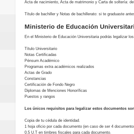
Cómo la tecnología está cambian
Acta de nacimiento, Acta de matrimonio y Carta de soltería: debe
Título de bachiller y Notas de bachillerato: si te graduaste an
Automatización y trabajo: cómo 
Ministerio de Educación Universitar
Aplicaciones de salud: qué datos
En el Ministerio de Educación Universitaria podrás legalizar l
Cómo están cambiando los hábito
Título Universitario
Notas Certificadas
Ubuntu vs Linux Mint: diferencias,
Pénsum Académico
Programas extra académicos realizados
Actas de Grado
Constancias
Certificación de Fondo Negro
Diplomas de Menciones Honoríficas
Puestos y rangos
Los únicos requisitos para legalizar estos documentos son
Copia de tu cédula de identidad.
1 hoja oficio por cada documento (en caso de ser 4 documentos
0,5 U.T en timbres fiscales para cada documento.