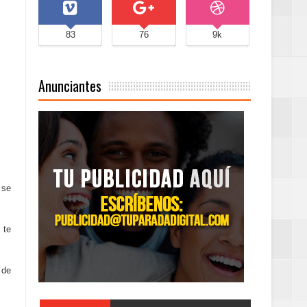
83
76
9k
Anunciantes
 se
 te
 de