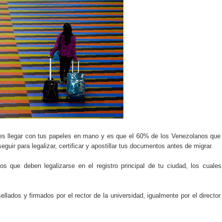
do el consumo de noticias en internet
tos personales: cómo funcionan y qué ofrecen
eligencia artificial sin ser experto
ante de la semana explicada sin tecnicismos
formarse en internet y qué viene después
ales se convierte en tendencia global
e recomendación musical en plataformas digitales
eres llegar con tus papeles en mano y es que el 60% de los Venezolanos que
guir para legalizar, certificar y apostillar tus documentos antes de migrar.
ocos conocen sobre internet y el mundo digital
os que deben legalizarse en el registro principal de tu ciudad, los cuales
carán el próximo mes y por qué importan
llados y firmados por el rector de la universidad, igualmente por el director
 riesgos y cómo funciona actualmente