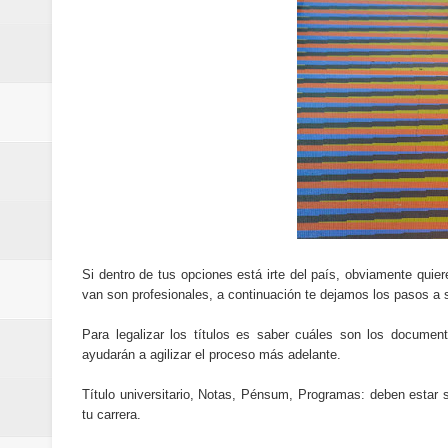
Cómo la tecnología está cambian
Aplicaciones para gestionar gas
Guía completa para entender la int
La noticia tecnológica más relev
Cómo ha cambiado la forma de in
Cómo una polémica en redes soci
Cómo funcionan los algoritmos d
Si dentro de tus opciones está irte del país, obviamente qui
van son profesionales, a continuación te dejamos los pasos a se
Curiosidades tecnológicas que p
Para legalizar los títulos es saber cuáles son los document
ayudarán a agilizar el proceso más adelante.
Tendencias tecnológicas que mar
Título universitario, Notas, Pénsum, Programas: deben estar se
Telemedicina: beneficios reales,
tu carrera.