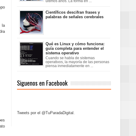
últimos años. La forma en ...
mpo
Científicos descifran frases y
palabras de señales cerebrales
 la
dra
Qué es Linux y cómo funciona:
guía completa para entender el
sistema operativo
Cuando se habla de sistemas
operativos, la mayoría de las personas
piensa inmediatamente en ...
Siguenos en Facebook
Tweets por el @TuParadaDigital.
bes
ato