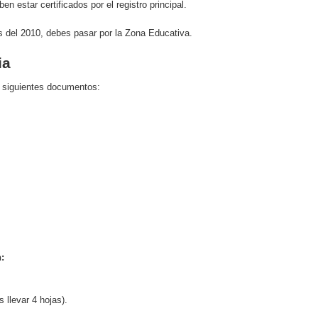
do el consumo de noticias en internet
n estar certificados por el registro principal.
tes del 2010, debes pasar por la Zona Educativa.
la tecnología está transformando el empleo
ia
 recopilan y cómo los utilizan
os siguientes documentos:
s de consumo digital en los últimos años
 ventajas y cuál elegir según tu perfil
:
 llevar 4 hojas).