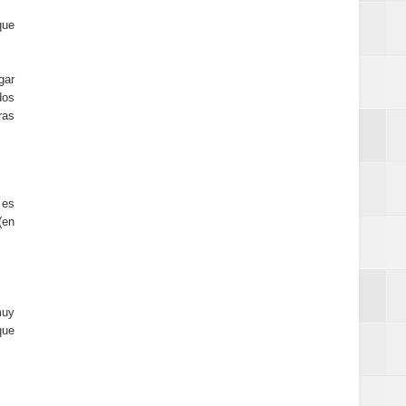
que
gar
dos
ras
 es
(en
muy
que