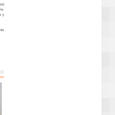
es)
io,
a y
vés