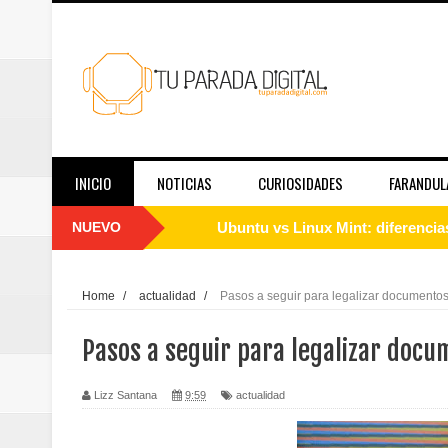
INICIO
NOTICIAS
CURIOSIDADES
FARANDUL
NUEVO
Cómo instalar Linux desde cero: 
Qué es Linux y cómo funciona: g
Home
/
actualidad
/
Pasos a seguir para legalizar documentos
Guía de Linux para principiantes
Pasos a seguir para legalizar doc
El papel de las redes sociales en
Lizz Santana
9:59
actualidad
Telemedicina hoy: en qué casos f