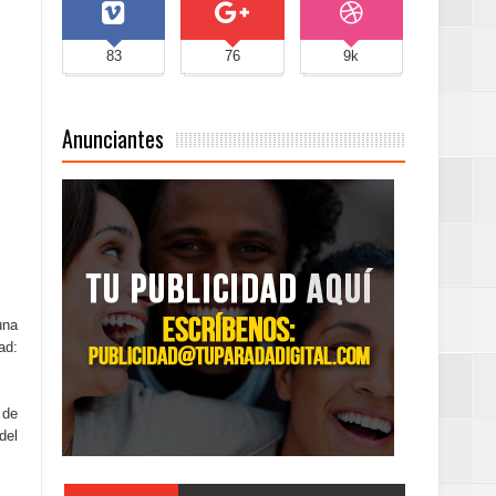
83
76
9k
Anunciantes
una
ad:
 de
del