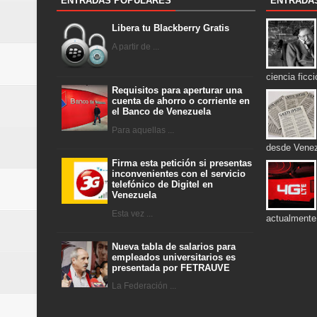
ENTRADAS POPULARES
ENTRADA
Libera tu Blackberry Gratis
A partir de ...
ciencia ficc
Requisitos para aperturar una
cuenta de ahorro o corriente en
el Banco de Venezuela
Para aquellas ...
desde Venezu
Firma esta petición si presentas
inconvenientes con el servicio
telefónico de Digitel en
Venezuela
Esta vez ...
actualmente
Nueva tabla de salarios para
empleados universitarios es
presentada por FETRAUVE
La Federación ...