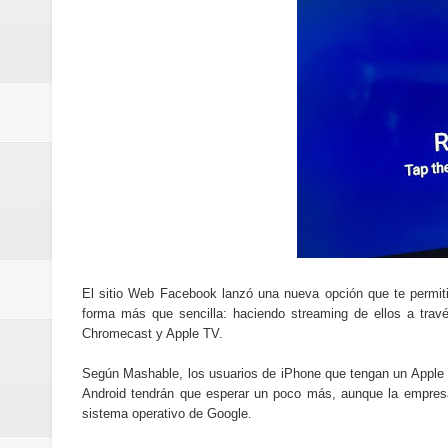
Cómo la tecnología está cambian
Aplicaciones para gestionar gas
Guía completa para entender la int
La noticia tecnológica más relev
Cómo ha cambiado la forma de in
Cómo una polémica en redes soci
Cómo funcionan los algoritmos d
El sitio Web Facebook lanzó una nueva opción que te permitir
forma más que sencilla: haciendo streaming de ellos a travé
Curiosidades tecnológicas que p
Chromecast y Apple TV.
Tendencias tecnológicas que mar
Según Mashable, los usuarios de iPhone que tengan un Apple 
Android tendrán que esperar un poco más, aunque la empresa 
Telemedicina: beneficios reales,
sistema operativo de Google.