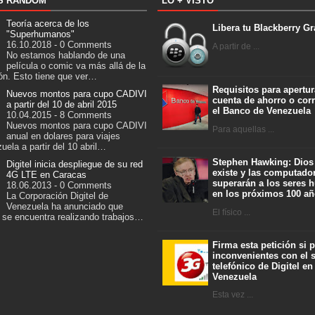
S RANDOM
LO + VISTO
Teoría acerca de los
Libera tu Blackberry Gr
"Superhumanos"
16.10.2018 - 0 Comments
A partir de ...
No estamos hablando de una
película o comic va más allá de la
ión. Esto tiene que ver…
Requisitos para apertur
Nuevos montos para cupo CADIVI
cuenta de ahorro o corr
a partir del 10 de abril 2015
el Banco de Venezuela
10.04.2015 - 8 Comments
Nuevos montos para cupo CADIVI
Para aquellas ...
anual en dolares para viajes
ela a partir del 10 abril…
Stephen Hawking: Dios
Digitel inicia despliegue de su red
existe y las computado
4G LTE en Caracas
superarán a los seres
18.06.2013 - 0 Comments
en los próximos 100 a
La Corporación Digitel de
Venezuela ha anunciado que
El físico ...
 se encuentra realizando trabajos…
Firma esta petición si 
inconvenientes con el s
telefónico de Digitel en
Venezuela
Esta vez ...