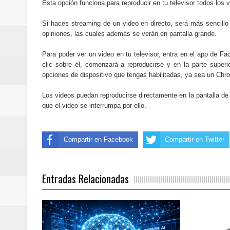
Esta opción funciona para reproducir en tu televisor todos los
Cómo la tecnología está cambian
Si haces streaming de un video en directo, será más sencillo u
Automatización y trabajo: cómo 
opiniones, las cuales además se verán en pantalla grande.
Aplicaciones de salud: qué datos
Para poder ver un video en tu televisor, entra en el app de F
clic sobre él, comenzará a reproducirse y en la parte superio
Cómo están cambiando los hábito
opciones de dispositivo que tengas habilitadas, ya sea un Chro
Los videos puedan reproducirse directamente en la pantalla de 
Ubuntu vs Linux Mint: diferencias,
que el video se interrumpa por ello.
Compartir en Facebook
Compartir en Twitter
Entradas Relacionadas