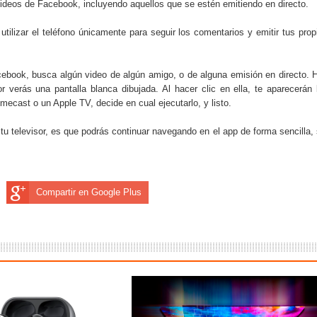
 videos de Facebook, incluyendo aquellos que se estén emitiendo en directo.
do el consumo de noticias en internet
tilizar el teléfono únicamente para seguir los comentarios y emitir tus prop
la tecnología está transformando el empleo
 recopilan y cómo los utilizan
acebook, busca algún video de algún amigo, o de alguna emisión en directo. 
r verás una pantalla blanca dibujada. Al hacer clic en ella, te aparecerán 
s de consumo digital en los últimos años
mecast o un Apple TV, decide en cual ejecutarlo, y listo.
tu televisor, es que podrás continuar navegando en el app de forma sencilla, 
 ventajas y cuál elegir según tu perfil
Compartir en Google Plus