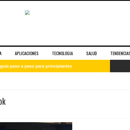
A
APLICACIONES
TECNOLOGIA
SALUD
TENDENCIA
guía paso a paso para principiantes
uía completa para entender el sistema operativo
: qué es, cómo instalarlo y empezar desde cero
ok
 la fama y la imagen pública de las celebridades
unciona bien y cuándo no es suficiente