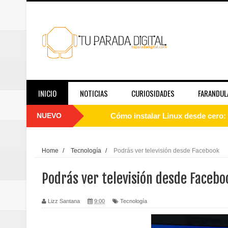
INICIO
NOTICIAS
CURIOSIDADES
FARANDUL
NUEVO
Cómo instalar Linux desde cero: 
Qué es Linux y cómo funciona: g
Home
/
Tecnología
/
Podrás ver televisión desde Facebook
Guía de Linux para principiantes
Podrás ver televisión desde Facebo
El papel de las redes sociales en
Lizz Santana
9:00
Tecnología
Telemedicina hoy: en qué casos f