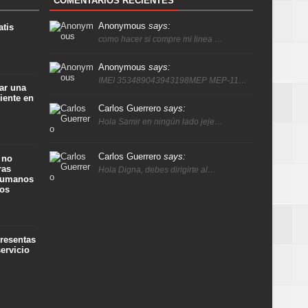
COMENTARIOS RECIENTES
Anonymous
says:
atis
como hacer si compre mi linea …
Anonymous
says:
IMEI 353489043943198MEP MEP-11…
ar una
iente en
Carlos Guerrero
says:
Hola Samir en ningún lado jeje…
Carlos Guerrero
says:
 no
ras
Hola Digna, debes dirigirte al…
 humanos
ños
presentas
ervicio