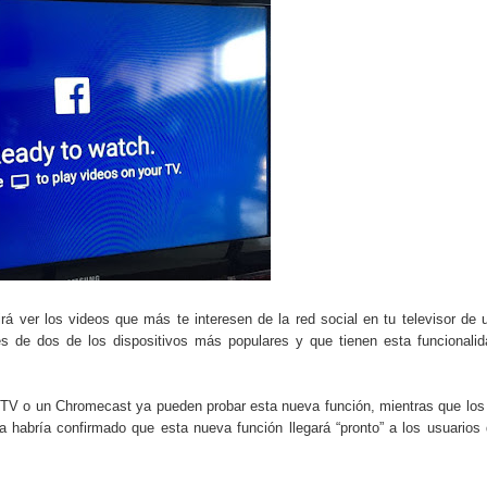
do el consumo de noticias en internet
tos personales: cómo funcionan y qué ofrecen
eligencia artificial sin ser experto
ante de la semana explicada sin tecnicismos
formarse en internet y qué viene después
ales se convierte en tendencia global
e recomendación musical en plataformas digitales
á ver los videos que más te interesen de la red social en tu televisor de 
s de dos de los dispositivos más populares y que tienen esta funcionalid
ocos conocen sobre internet y el mundo digital
carán el próximo mes y por qué importan
TV o un Chromecast ya pueden probar esta nueva función, mientras que los
habría confirmado que esta nueva función llegará “pronto” a los usuarios 
 riesgos y cómo funciona actualmente