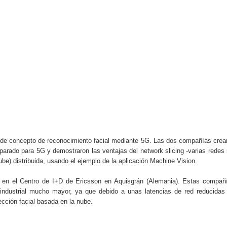
do el consumo de noticias en internet
la tecnología está transformando el empleo
 recopilan y cómo los utilizan
s de consumo digital en los últimos años
 ventajas y cuál elegir según tu perfil
 de concepto de reconocimiento facial mediante 5G. Las dos compañías crea
parado para 5G y demostraron las ventajas del network slicing -varias redes
nube) distribuida, usando el ejemplo de la aplicación Machine Vision.
s en el Centro de I+D de Ericsson en Aquisgrán (Alemania). Estas compañ
industrial mucho mayor, ya que debido a unas latencias de red reducidas
cción facial basada en la nube.