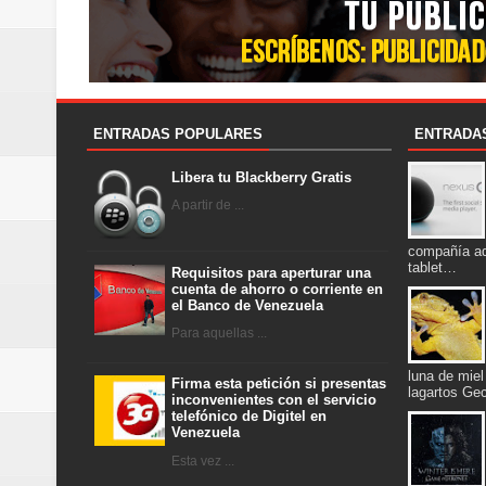
ENTRADAS POPULARES
ENTRADA
Libera tu Blackberry Gratis
A partir de ...
compañía ad
tablet…
Requisitos para aperturar una
cuenta de ahorro o corriente en
el Banco de Venezuela
Para aquellas ...
luna de miel
Firma esta petición si presentas
lagartos Ge
inconvenientes con el servicio
telefónico de Digitel en
Venezuela
Esta vez ...