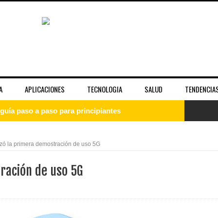
A
APLICACIONES
TECNOLOGIA
SALUD
TENDENCIA
guía paso a paso para principiantes
uía completa para entender el sistema operativo
izó la primera demostración de uso 5G
: qué es, cómo instalarlo y empezar desde cero
ración de uso 5G
 la fama y la imagen pública de las celebridades
unciona bien y cuándo no es suficiente