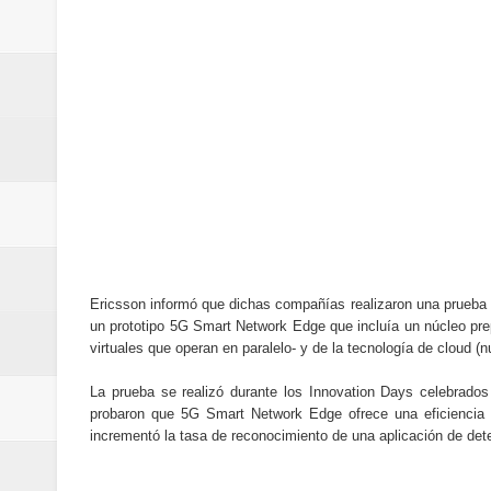
Cómo la tecnología está cambian
Automatización y trabajo: cómo 
Aplicaciones de salud: qué datos
Cómo están cambiando los hábito
Ubuntu vs Linux Mint: diferencias,
Ericsson informó que dichas compañías realizaron una prueba
un prototipo 5G Smart Network Edge que incluía un núcleo pre
virtuales que operan en paralelo- y de la tecnología de cloud (
La prueba se realizó durante los Innovation Days celebrado
probaron que 5G Smart Network Edge ofrece una eficiencia 
incrementó la tasa de reconocimiento de una aplicación de dete