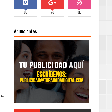
83
76
9k
Anunciantes
uto