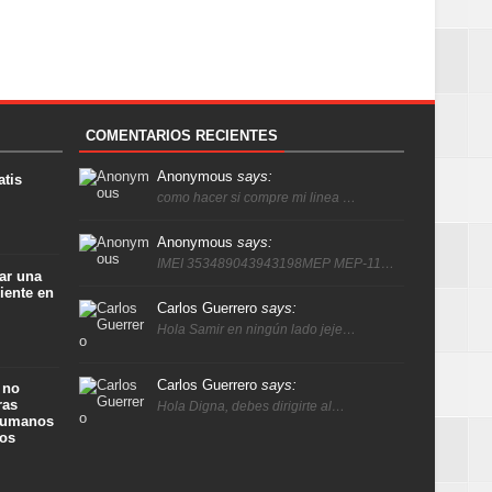
COMENTARIOS RECIENTES
Anonymous
says:
atis
como hacer si compre mi linea …
Anonymous
says:
IMEI 353489043943198MEP MEP-11…
ar una
iente en
Carlos Guerrero
says:
Hola Samir en ningún lado jeje…
Carlos Guerrero
says:
 no
ras
Hola Digna, debes dirigirte al…
 humanos
ños