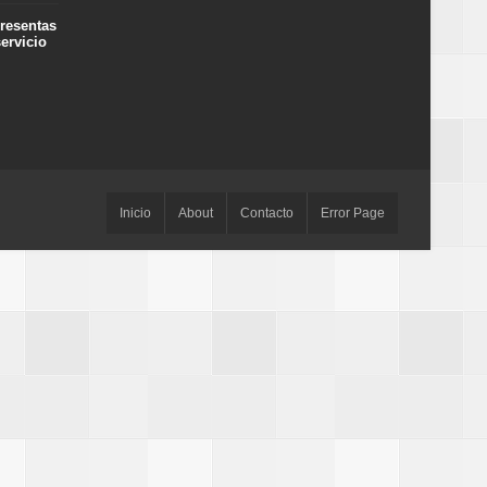
presentas
ervicio
Inicio
About
Contacto
Error Page