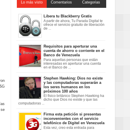
Lo más visto
Comentarios
Categorias
Libera tu Blackberry Gratis
A partir de ahora, Tu Parada Digital te
ofrece el servicio gratuito de liberación
de ...
Requisitos para aperturar una
cuenta de ahorro o corriente en el
Banco de Venezuela
Para aquellas personas que están
interesadas en aperturar una cuenta
en el Banco de ...
Stephen Hawking: Dios no existe
ron
y las computadoras superarán a
 5G
los seres humanos en los
próximos 100 años
El físico británico Stephen Hawking ha
dicho que Dios no existe y que las
ías
computadoras ...
 se
Firma esta petición si presentas
inconvenientes con el servicio
telefónico de Digitel en Venezuela
Esta vez, creo esta entrada para