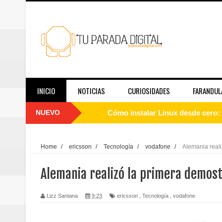
INICIO
NOTICIAS
CURIOSIDADES
FARANDUL
NUEVO
Cómo instalar Linux desde cero: 
Qué es Linux y cómo funciona: g
Home
/
ericsson
/
Tecnología
/
vodafone
/
Alemania real
Guía de Linux para principiantes
Alemania realizó la primera demost
El papel de las redes sociales en
Lizz Santana
9:23
ericsson
,
Tecnología
,
vodafone
Telemedicina hoy: en qué casos f