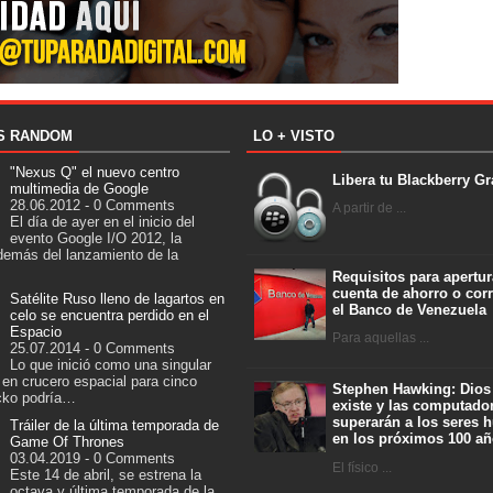
S RANDOM
LO + VISTO
"Nexus Q" el nuevo centro
Libera tu Blackberry Gr
multimedia de Google
28.06.2012 - 0 Comments
A partir de ...
El día de ayer en el inicio del
evento Google I/O 2012, la
emás del lanzamiento de la
Requisitos para apertur
cuenta de ahorro o corr
Satélite Ruso lleno de lagartos en
el Banco de Venezuela
celo se encuentra perdido en el
Espacio
Para aquellas ...
25.07.2014 - 0 Comments
Lo que inició como una singular
 en crucero espacial para cinco
Stephen Hawking: Dios
cko podría…
existe y las computado
superarán a los seres
Tráiler de la última temporada de
en los próximos 100 a
Game Of Thrones
03.04.2019 - 0 Comments
El físico ...
Este 14 de abril, se estrena la
octava y última temporada de la