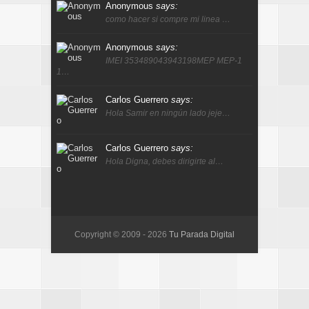
Anonymous
says:
como hacer si compre mi linea …
Anonymous
says:
IMEI 353489043943198MEP MEP-1
1…
Carlos Guerrero
says:
Hola Samir en ningún lado jeje…
Carlos Guerrero
says:
Hola Digna, debes dirigirte al…
Copyright © 2009 -
2026
Tu Parada Digital