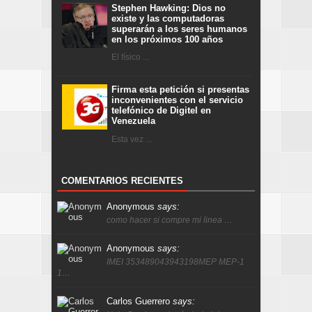
Stephen Hawking: Dios no
existe y las computadoras
superarán a los seres humanos
en los próximos 100 años
El físico ...
Firma esta petición si presentas
inconvenientes con el servicio
telefónico de Digitel en
Venezuela
Esta vez ...
COMENTARIOS RECIENTES
Anonymous
says:
como hacer si compre mi linea …
Anonymous
says:
IMEI 353489043943198MEP MEP-1
1…
Carlos Guerrero
says: