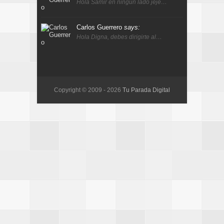
Hola Samir en ningún lado jeje…
Carlos Guerrero
says:
Hola Digna, debes dirigirte al…
Copyright © 2009 -
2026
Tu Parada Digital