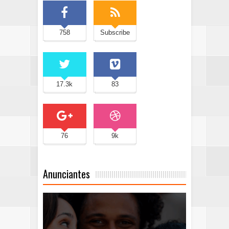
758
Subscribe
17.3k
83
76
9k
Anunciantes