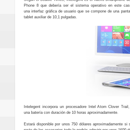
Cómo la tecnología está cambian
Phone 8 que debería ser el sistema operativo en este cas
una interfaz gráfica de usuario que se compone de una panta
Automatización y trabajo: cómo 
tablet auxiliar de 10,1 pulgadas.
Aplicaciones de salud: qué datos
Cómo están cambiando los hábito
Ubuntu vs Linux Mint: diferencias,
Intelegent incorpora un procesadore Intel Atom Clover Tr
una batería con duración de 10 horas aproximadamente.
Estará disponible por unos 750 dólares aproximadamente si 
resto de los accesorios todo lo podrás adquirir por unos 1600 d