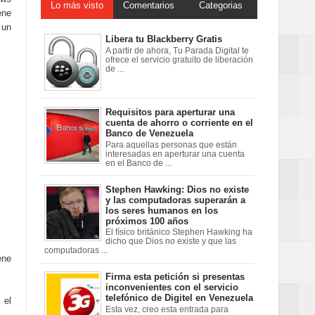
Lo más visto
Comentarios
Categorias
ene
 un
Libera tu Blackberry Gratis
A partir de ahora, Tu Parada Digital te
ofrece el servicio gratuito de liberación
de ...
Requisitos para aperturar una
cuenta de ahorro o corriente en el
Banco de Venezuela
Para aquellas personas que están
interesadas en aperturar una cuenta
en el Banco de ...
Stephen Hawking: Dios no existe
y las computadoras superarán a
los seres humanos en los
próximos 100 años
El físico británico Stephen Hawking ha
dicho que Dios no existe y que las
computadoras ...
ene
Firma esta petición si presentas
inconvenientes con el servicio
telefónico de Digitel en Venezuela
 el
Esta vez, creo esta entrada para