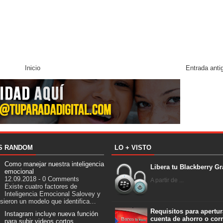
Inicio
Entrada anti
S RANDOM
LO + VISTO
Como manejar nuestra inteligencia
Libera tu Blackberry Gr
emocional
12.09.2018 - 0 Comments
A partir de ...
Existe cuatro factores de
Inteligencia Emocional Salovey y
sieron un modelo que identifica…
Requisitos para apertur
Instagram incluye nueva función
cuenta de ahorro o corr
para subir videos cortos