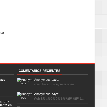
gua
COMENTARIOS RECIENTES
Anonymous
says:
atis
como hacer si compre mi linea …
Anonymous
says:
IMEI 353489043943198MEP MEP-11…
ar una
iente en