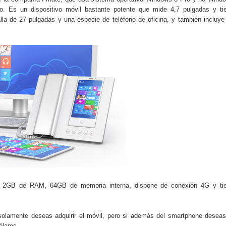
do el consumo de noticias en internet
o. Es un dispositivo móvil bastante potente que mide 4,7 pulgadas y ti
lla de 27 pulgadas y una especie de teléfono de oficina, y también incluye
la tecnología está transformando el empleo
 recopilan y cómo los utilizan
s de consumo digital en los últimos años
 ventajas y cuál elegir según tu perfil
ail, 2GB de RAM, 64GB de memoria interna, dispone de conexión 4G y ti
solamente deseas adquirir el móvil, pero si además del smartphone deseas
ólares.