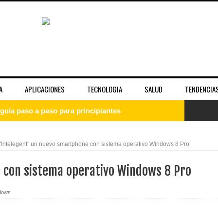
A
APLICACIONES
TECNOLOGIA
SALUD
TENDENCIA
guía paso a paso para principiantes
uía completa para entender el sistema operativo
"Intelegent" un nuevo smartphone con sistema operativo Windows 8 Pro
: qué es, cómo instalarlo y empezar desde cero
 con sistema operativo Windows 8 Pro
 la fama y la imagen pública de las celebridades
dows
unciona bien y cuándo no es suficiente