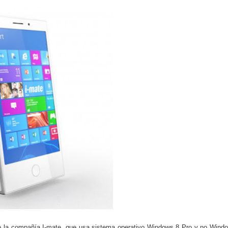
do el consumo de noticias en internet
tos personales: cómo funcionan y qué ofrecen
eligencia artificial sin ser experto
ante de la semana explicada sin tecnicismos
formarse en internet y qué viene después
ales se convierte en tendencia global
e recomendación musical en plataformas digitales
ocos conocen sobre internet y el mundo digital
carán el próximo mes y por qué importan
 riesgos y cómo funciona actualmente
de la compañía
I-mate
, que usa sistema operativo Windows 8 Pro y no Wind