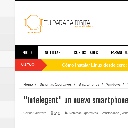
INICIO
NOTICIAS
CURIOSIDADES
FARANDUL
NUEVO
Cómo instalar Linux desde cero: 
Qué es Linux y cómo funciona: g
Home
/
Sistemas Operativos
/
Smartphones
/
Windows
/
Guía de Linux para principiantes
"Intelegent" un nuevo smartphone
El papel de las redes sociales en
Carlos Guerrero
6:03
Sistemas Operativos
,
Smartphones
,
Win
Telemedicina hoy: en qué casos f