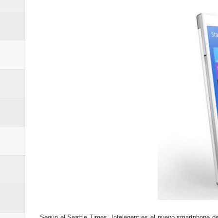
Cómo la tecnología está cambian
Aplicaciones para gestionar gas
Guía completa para entender la int
La noticia tecnológica más relev
Cómo ha cambiado la forma de in
Cómo una polémica en redes soci
Cómo funcionan los algoritmos d
Curiosidades tecnológicas que p
Tendencias tecnológicas que mar
Telemedicina: beneficios reales,
Según el Seattle Times,
Intelegent es el nuevo smartphone 