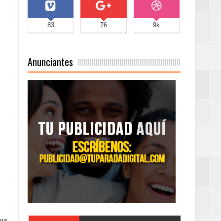
83
76
9k
Anunciantes
ows