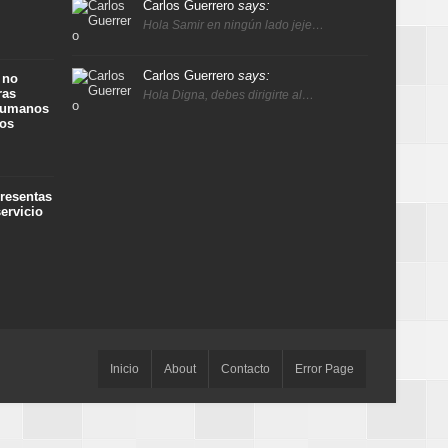
Carlos Guerrero
says:
Hola Samir en ningún lado jeje…
Carlos Guerrero
says:
 no
ras
Hola Digna, debes dirigirte al…
 humanos
ños
presentas
ervicio
Inicio
About
Contacto
Error Page