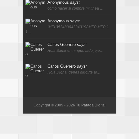
Anonymous
says:
como hacer si compre mi linea …
Anonymous
says:
IMEI 353489043943198MEP MEP-1
1…
Carlos Guerrero
says:
Hola Samir en ningún lado jeje…
Carlos Guerrero
says:
Hola Digna, debes dirigirte al…
Copyright © 2009 -
2026
Tu Parada Digital