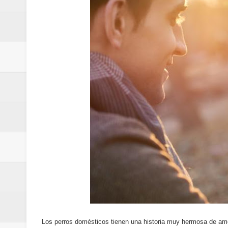
Cómo la tecnología está cambian
Aplicaciones para gestionar gas
Guía completa para entender la int
La noticia tecnológica más relev
Cómo ha cambiado la forma de in
Cómo una polémica en redes soci
Cómo funcionan los algoritmos d
Curiosidades tecnológicas que p
Tendencias tecnológicas que mar
Telemedicina: beneficios reales,
Los perros domésticos tienen una historia muy hermosa de a