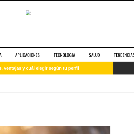
A
APLICACIONES
TECNOLOGIA
SALUD
TENDENCIA
guía paso a paso para principiantes
uía completa para entender el sistema operativo
: qué es, cómo instalarlo y empezar desde cero
 la fama y la imagen pública de las celebridades
unciona bien y cuándo no es suficiente