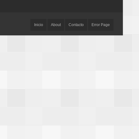
Inicio
About
Contacto
Error Page