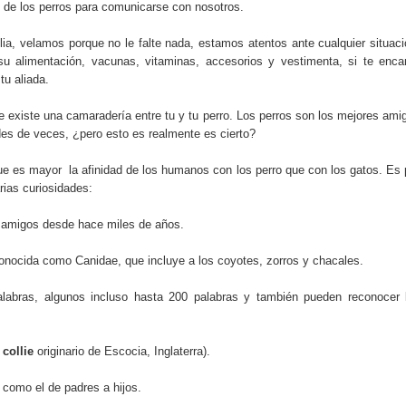
do el consumo de noticias en internet
o de los perros para comunicarse con nosotros.
a, velamos porque no le falte nada, estamos atentos ante cualquier situaci
la tecnología está transformando el empleo
 alimentación, vacunas, vitaminas, accesorios y vestimenta, si te enca
tu aliada.
 recopilan y cómo los utilizan
 existe una camaradería entre tu y tu perro.
Los perros son los mejores ami
s de consumo digital en los últimos años
des de veces, ¿pero esto es realmente es cierto?
 ventajas y cuál elegir según tu perfil
e es mayor la afinidad de los humanos con los perro que con los gatos. Es 
rias curiosidades
:
s amigos desde hace miles de años.
conocida como Canidae, que incluye a los coyotes, zorros y chacales.
palabras, algunos incluso hasta 200 palabras y también pueden reconocer 
 collie
originario de Escocia, Inglaterra).
 como el de padres a hijos.