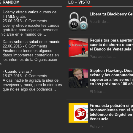
S RANDOM
LO + VISTO
Udemy ofrece varios cursos de
Libera tu Blackberry Gr
HTML5 gratis
25.06.2013 - 0 Comments
A partir de ...
Udemy ofrece excelentes cursos
gratuitos para aquellas personas
iniciarse en el mundo del…
Requisitos para apertur
Datos sobre la salud en el mundo
cuenta de ahorro o corr
22.06.2016 - 0 Comments
el Banco de Venezuela
Finalmente tenemos algunos
datos importantes contenidas en
Para aquellas ...
los informes de la Organización
la…
Stephen Hawking: Dios
¿Cuanto vivirás?
existe y las computado
18.07.2016 - 0 Comments
superarán a los seres
A casi nadie le agrada la idea de
en los próximos 100 a
envejecer y morir, pero lo cierto es
que no es algo que podamos…
El físico ...
Firma esta petición si 
inconvenientes con el s
telefónico de Digitel en
Venezuela
Esta vez ...