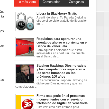
Lo más visto
Comentarios
Categorias
ón,
Libera tu Blackberry Gratis
nta
A partir de ahora, Tu Parada Digital te
ofrece el servicio gratuito de liberación
de ...
gos
Requisitos para aperturar una
cuenta de ahorro o corriente en el
por
Banco de Venezuela
Para aquellas personas que están
interesadas en aperturar una cuenta
en el Banco de ...
Stephen Hawking: Dios no existe
y las computadoras superarán a
los seres humanos en los
próximos 100 años
las
El físico británico Stephen Hawking ha
dicho que Dios no existe y que las
computadoras ...
Firma esta petición si presentas
inconvenientes con el servicio
telefónico de Digitel en Venezuela
Esta vez, creo esta entrada para