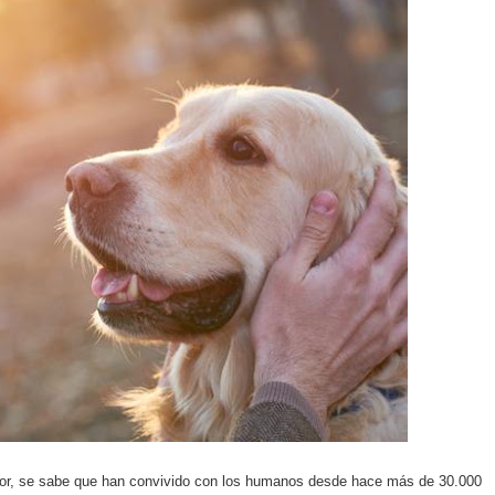
do el consumo de noticias en internet
tos personales: cómo funcionan y qué ofrecen
eligencia artificial sin ser experto
ante de la semana explicada sin tecnicismos
formarse en internet y qué viene después
ales se convierte en tendencia global
e recomendación musical en plataformas digitales
ocos conocen sobre internet y el mundo digital
carán el próximo mes y por qué importan
 riesgos y cómo funciona actualmente
mor, se sabe que han convivido con los humanos desde hace más de 30.000