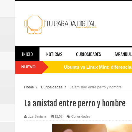
INICIO
NOTICIAS
CURIOSIDADES
FARANDUL
NUEVO
Cómo instalar Linux desde cero: 
Qué es Linux y cómo funciona: g
Home
/
Curiosidades
/
La amistad entre perro y hombre
Guía de Linux para principiantes
La amistad entre perro y hombre
El papel de las redes sociales en
Lizz Santana
12:52
Curiosidades
Telemedicina hoy: en qué casos f