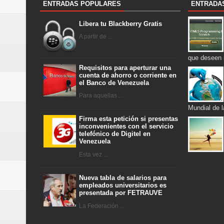
ENTRADAS POPULARES
ENTRADA
Libera tu Blackberry Gratis
A partir de ...
que deseen 
Requisitos para aperturar una
cuenta de ahorro o corriente en
el Banco de Venezuela
Para aquellas ...
Mundial de 
Firma esta petición si presentas
inconvenientes con el servicio
telefónico de Digitel en
Venezuela
Esta vez ...
Nueva tabla de salarios para
empleados universitarios es
presentada por FETRAUVE
La Federación ...