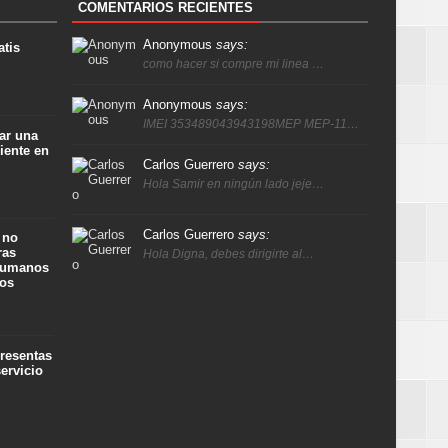
COMENTARIOS RECIENTES
Anonymous
says:
atis
como hacer si compre mi linea …
Anonymous
says:
IMEI 353489043943198MEP MEP-11…
ar una
iente en
Carlos Guerrero
says:
Hola Samir en ningún lado jeje…
Carlos Guerrero
says:
 no
ras
Hola Digna, debes dirigirte al…
 humanos
ños
presentas
ervicio