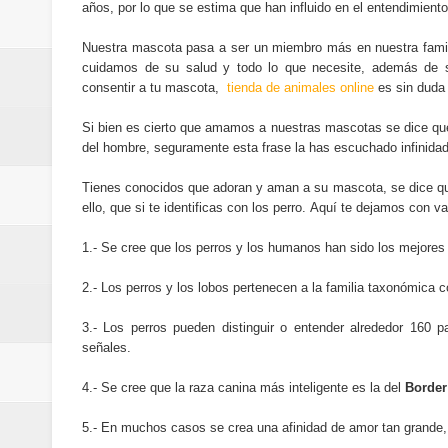
Cómo la tecnología está cambian
años, por lo que se estima que han influido en el entendimient
Nuestra mascota pasa a ser un miembro más en nuestra famili
Automatización y trabajo: cómo 
cuidamos de su salud y todo lo que necesite, además de su
consentir a tu mascota,
tienda de animales online
es sin duda 
Aplicaciones de salud: qué datos
Si bien es cierto que amamos a nuestras mascotas se dice que
Cómo están cambiando los hábito
del hombre, seguramente esta frase la has escuchado infinida
Ubuntu vs Linux Mint: diferencias,
Tienes conocidos que adoran y aman a su mascota, se dice qu
ello, que si te identificas con los perro.
Aquí te dejamos con va
1.- Se cree que los perros y los humanos han sido los mejore
2.- Los perros y los lobos pertenecen a la familia taxonómica 
3.- Los perros pueden distinguir o entender alrededor 160 
señales.
4.- Se cree que l
a raza
canina más inteligente es
la del
Border
5.- En muchos casos se crea una afinidad de amor tan grande,