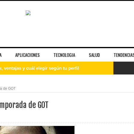
A
APLICACIONES
TECNOLOGIA
SALUD
TENDENCIA
guía paso a paso para principiantes
uía completa para entender el sistema operativo
ada de GOT
: qué es, cómo instalarlo y empezar desde cero
temporada de GOT
 la fama y la imagen pública de las celebridades
unciona bien y cuándo no es suficiente