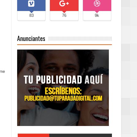
83
76
9k
Anunciantes
ame