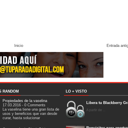
Inicio
Entrada anti
S RANDOM
LO + VISTO
Propiedades de la vaselina
Libera tu Blackberry Gr
17.03.2016 - 0 Comments
La vaselina tiene una gran lista de
A partir de ...
usos y beneficios que van desde
curar, hasta solucionar
…
Requisitos para apertur