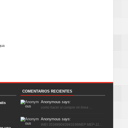
gua
COMENTARIOS RECIENTES
Anonymous
says:
atis
como hacer si compre mi linea …
Anonymous
says:
IMEI 353489043943198MEP MEP-11…
ar una