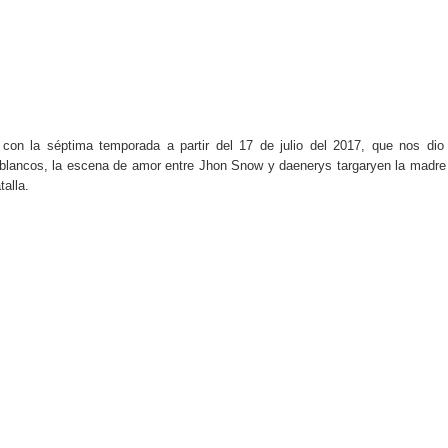
do el consumo de noticias en internet
la tecnología está transformando el empleo
 recopilan y cómo los utilizan
s de consumo digital en los últimos años
con la séptima temporada a partir del 17 de julio del 2017, que nos dio
s blancos, la escena de amor entre Jhon Snow y daenerys targaryen
la madre
alla.
 ventajas y cuál elegir según tu perfil