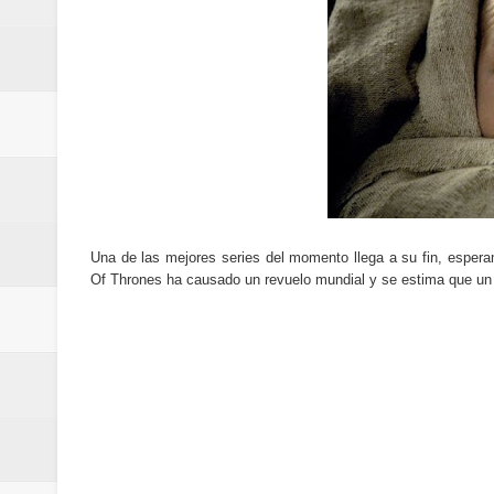
Cómo la tecnología está cambian
Aplicaciones para gestionar gas
Guía completa para entender la int
La noticia tecnológica más relev
Cómo ha cambiado la forma de in
Cómo una polémica en redes soci
Una de las mejores series del momento llega a su fin, espe
Of Thrones ha causado un revuelo mundial y se estima que un b
Cómo funcionan los algoritmos d
Curiosidades tecnológicas que p
Tendencias tecnológicas que mar
Telemedicina: beneficios reales,