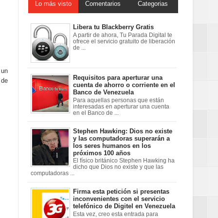
Lo más visto
Comentarios
Categorias
Libera tu Blackberry Gratis
A partir de ahora, Tu Parada Digital te
ofrece el servicio gratuito de liberación
de ...
 un
Requisitos para aperturar una
 de
cuenta de ahorro o corriente en el
Banco de Venezuela
Para aquellas personas que están
interesadas en aperturar una cuenta
en el Banco de ...
Stephen Hawking: Dios no existe
y las computadoras superarán a
los seres humanos en los
próximos 100 años
El físico británico Stephen Hawking ha
dicho que Dios no existe y que las
computadoras ...
Firma esta petición si presentas
inconvenientes con el servicio
telefónico de Digitel en Venezuela
Esta vez, creo esta entrada para