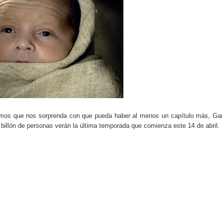
do el consumo de noticias en internet
tos personales: cómo funcionan y qué ofrecen
eligencia artificial sin ser experto
ante de la semana explicada sin tecnicismos
formarse en internet y qué viene después
ales se convierte en tendencia global
ramos que nos sorprenda con que pueda haber al menos un capítulo más, G
illón de personas verán la última temporada que comienza este 14 de abril.
e recomendación musical en plataformas digitales
ocos conocen sobre internet y el mundo digital
carán el próximo mes y por qué importan
 riesgos y cómo funciona actualmente