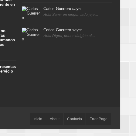
iente en
Carlos Guerrero
says:
Hola Samir en ningún lado jeje…
Carlos Guerrero
says:
 no
ras
Hola Digna, debes dirigirte al…
 humanos
ños
presentas
ervicio
Inicio
About
Contacto
Error Page