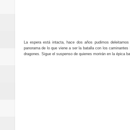
Cómo la tecnología está cambian
Automatización y trabajo: cómo 
Aplicaciones de salud: qué datos
Cómo están cambiando los hábito
La espera está intacta, hace dos años pudimos deleitarnos 
panorama de lo que viene a ser la batalla con los caminante
dragones. Sigue el suspenso de quienes morirán en la épica bat
Ubuntu vs Linux Mint: diferencias,