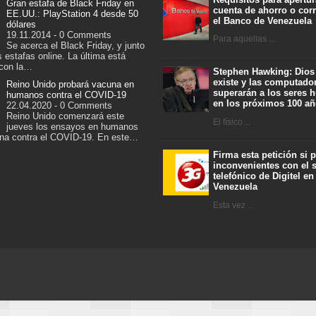
Gran estafa de Black Friday en
cuenta de ahorro o corr
EE.UU.: PlayStation 4 desde 50
el Banco de Venezuela
dólares
19.11.2014 - 0 Comments
Para aquellas ...
Se acerca el Black Friday, y junto
s estafas online. La última está
 con la…
Stephen Hawking: Dios
existe y las computado
Reino Unido probará vacuna en
superarán a los seres
humanos contra el COVID-19
en los próximos 100 a
22.04.2020 - 0 Comments
Reino Unido comenzará este
El físico ...
jueves los ensayos en humanos
na contra el COVID-19. En este…
Firma esta petición si 
inconvenientes con el s
telefónico de Digitel en
Venezuela
Esta vez ...