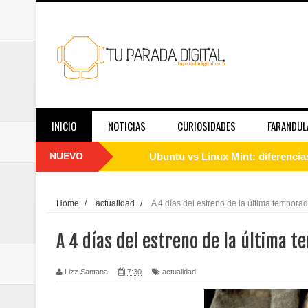
INICIO
NOTICIAS
CURIOSIDADES
FARANDUL
NUEVO
Cómo instalar Linux desde cero: 
Qué es Linux y cómo funciona: g
Home
/
actualidad
/
A 4 días del estreno de la última tempor
Guía de Linux para principiantes
A 4 días del estreno de la última 
El papel de las redes sociales en
Lizz Santana
7:30
actualidad
Telemedicina hoy: en qué casos f