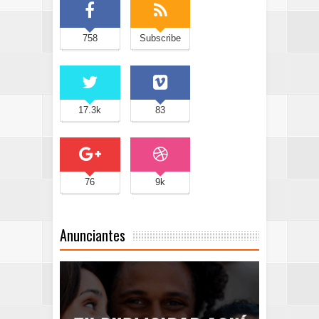
758
Subscribe
17.3k
83
76
9k
Anunciantes