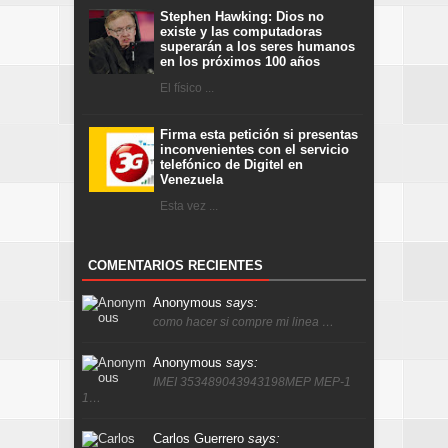
Stephen Hawking: Dios no
existe y las computadoras
superarán a los seres humanos
en los próximos 100 años
El físico ...
Firma esta petición si presentas
inconvenientes con el servicio
telefónico de Digitel en
Venezuela
Esta vez ...
COMENTARIOS RECIENTES
Anonymous
says:
como hacer si compre mi linea …
Anonymous
says:
IMEI 353489043943198MEP MEP-1
1…
Carlos Guerrero
says: