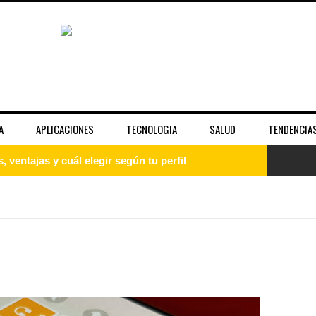
A
APLICACIONES
TECNOLOGIA
SALUD
TENDENCIA
guía paso a paso para principiantes
uía completa para entender el sistema operativo
: qué es, cómo instalarlo y empezar desde cero
 la fama y la imagen pública de las celebridades
unciona bien y cuándo no es suficiente