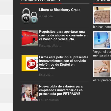
ENTRADAS POPULARES
ENTRADA
Libera tu Blackberry Gratis
A partir de ...
hierbas nat
Requisitos para aperturar una
cuenta de ahorro o corriente en
el Banco de Venezuela
Para aquellas ...
Verge, el se
mensajería
Firma esta petición si presentas
inconvenientes con el servicio
telefónico de Digitel en
Venezuela
Esta vez ...
estar proteg
Nueva tabla de salarios para
empleados universitarios es
presentada por FETRAUVE
La Federación ...