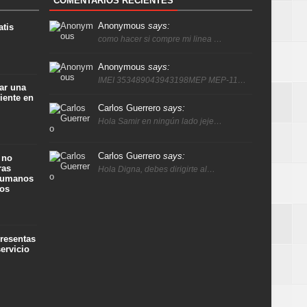
COMENTARIOS RECIENTES
Anonymous
says:
atis
como hacer si compre mi linea …
Anonymous
says:
IMEI 353489043943198MEP MEP-11…
ar una
iente en
Carlos Guerrero
says:
Hola Samir en ningún lado jeje…
Carlos Guerrero
says:
 no
ras
Hola Digna, debes dirigirte al…
 humanos
ños
presentas
ervicio