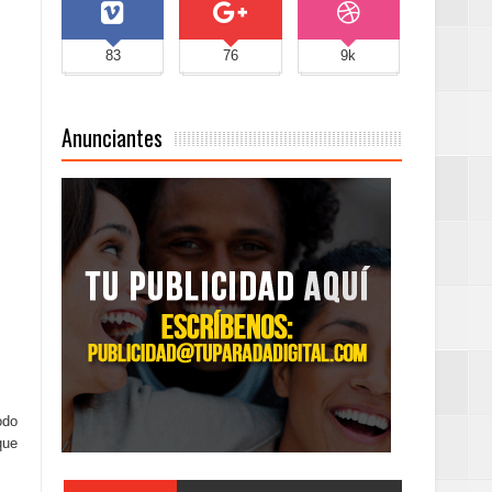
83
76
9k
Anunciantes
odo
que