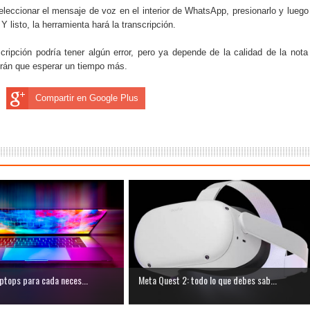
do el consumo de noticias en internet
leccionar el mensaje de voz en el interior de WhatsApp, presionarlo y luego
Y listo, la herramienta hará la transcripción.
la tecnología está transformando el empleo
cripción podría tener algún error, pero ya depende de la calidad de la nota
drán que esperar un tiempo más.
 recopilan y cómo los utilizan
s de consumo digital en los últimos años
Compartir en Google Plus
 ventajas y cuál elegir según tu perfil
ptops para cada neces...
Meta Quest 2: todo lo que debes sab...