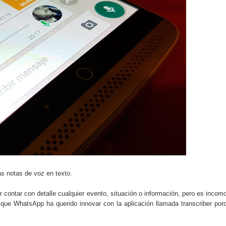
do el consumo de noticias en internet
tos personales: cómo funcionan y qué ofrecen
eligencia artificial sin ser experto
ante de la semana explicada sin tecnicismos
formarse en internet y qué viene después
ales se convierte en tendencia global
e recomendación musical en plataformas digitales
ocos conocen sobre internet y el mundo digital
as notas de voz en texto.
carán el próximo mes y por qué importan
 contar con detalle cualquier evento, situación o información, pero es incom
 que WhatsApp ha querido innovar con la aplicación llamada transcriber por
 riesgos y cómo funciona actualmente