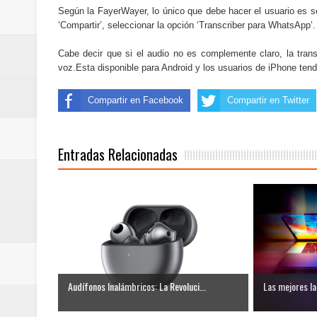
Cómo la tecnología está cambian
Según la FayerWayer, lo único que debe hacer el usuario es se
‘Compartir’, seleccionar la opción ‘Transcriber para WhatsApp’. 
Automatización y trabajo: cómo 
Cabe decir que si el audio no es complemente claro, la trans
voz.Esta disponible para Android y los usuarios de iPhone ten
Aplicaciones de salud: qué datos
Cómo están cambiando los hábito
Compartir en Facebook
Compartir en Twitter
Ubuntu vs Linux Mint: diferencias,
Entradas Relacionadas
Audífonos Inalámbricos: La Revoluci...
Las mejores la