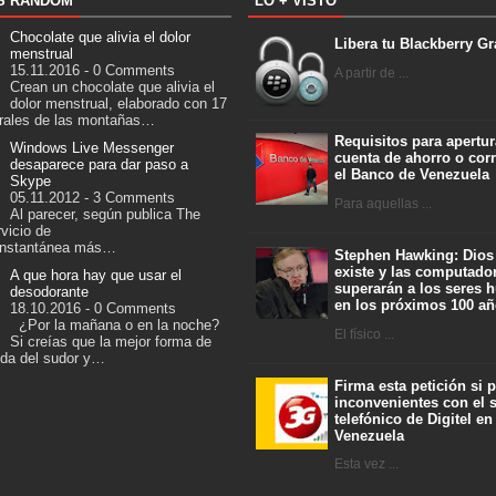
S RANDOM
LO + VISTO
Chocolate que alivia el dolor
Libera tu Blackberry Gr
menstrual
15.11.2016 - 0 Comments
A partir de ...
Crean un chocolate que alivia el
dolor menstrual, elaborado con 17
urales de las montañas…
Requisitos para apertur
Windows Live Messenger
cuenta de ahorro o corr
desaparece para dar paso a
el Banco de Venezuela
Skype
05.11.2012 - 3 Comments
Para aquellas ...
Al parecer, según publica The
rvicio de
 instantánea más…
Stephen Hawking: Dios
existe y las computado
A que hora hay que usar el
superarán a los seres
desodorante
en los próximos 100 a
18.10.2016 - 0 Comments
¿Por la mañana o en la noche?
El físico ...
Si creías que la mejor forma de
ida del sudor y…
Firma esta petición si 
inconvenientes con el s
telefónico de Digitel en
Venezuela
Esta vez ...