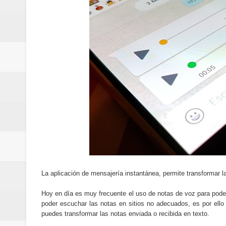
Cómo la tecnología está cambian
Aplicaciones para gestionar gas
Guía completa para entender la int
La noticia tecnológica más relev
Cómo ha cambiado la forma de in
Cómo una polémica en redes soci
Cómo funcionan los algoritmos d
Curiosidades tecnológicas que p
La aplicación de mensajería instantánea, permite transformar l
Tendencias tecnológicas que mar
Hoy en día es muy frecuente el uso de notas de voz para poder
poder escuchar las notas en sitios no adecuados, es por ello
Telemedicina: beneficios reales,
puedes transformar las notas enviada o recibida en texto.