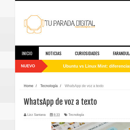
INICIO
NOTICIAS
CURIOSIDADES
FARANDUL
NUEVO
Cómo instalar Linux desde cero: 
Qué es Linux y cómo funciona: g
Home
/
Tecnología
/
WhatsApp de voz a texto
Guía de Linux para principiantes
WhatsApp de voz a texto
El papel de las redes sociales en
Lizz Santana
8:33
Tecnología
Telemedicina hoy: en qué casos f