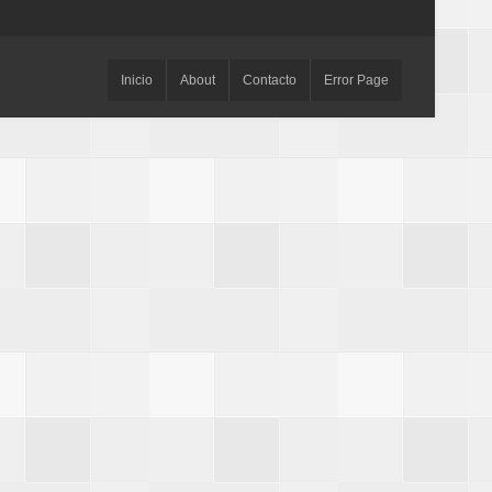
Inicio
About
Contacto
Error Page