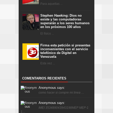
Para aquellas ...
Stephen Hawking: Dios no
existe y las computadoras
superarán a los seres humanos
en los próximos 100 años
El físico ...
Firma esta petición si presentas
inconvenientes con el servicio
telefónico de Digitel en
Venezuela
Esta vez ...
COMENTARIOS RECIENTES
Anonymous
says:
como hacer si compre mi linea …
Anonymous
says:
IMEI 353489043943198MEP MEP-1
1…