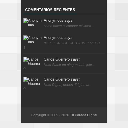
COMENTARIOS RECIENTES
Anonymous
says:
como hacer si compre mi linea …
Anonymous
says:
IMEI 353489043943198MEP MEP-1
1…
Carlos Guerrero
says:
Hola Samir en ningún lado jeje…
Carlos Guerrero
says:
Hola Digna, debes dirigirte al…
Copyright © 2009 -
2026
Tu Parada Digital