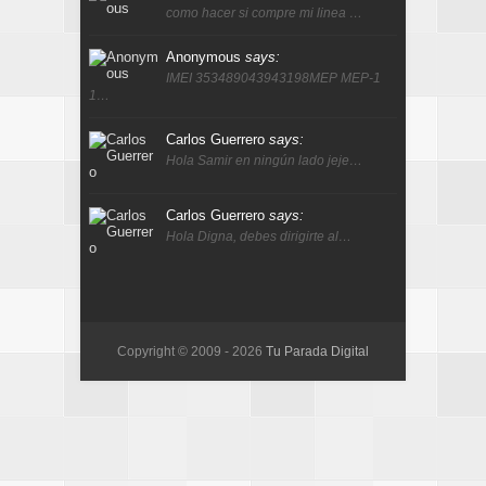
como hacer si compre mi linea …
Anonymous
says:
IMEI 353489043943198MEP MEP-1
1…
Carlos Guerrero
says:
Hola Samir en ningún lado jeje…
Carlos Guerrero
says:
Hola Digna, debes dirigirte al…
Copyright © 2009 -
2026
Tu Parada Digital