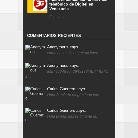
telefónico de Digitel en
Venezuela
Esta vez ...
COMENTARIOS RECIENTES
Anonymous
says:
como hacer si compre mi linea …
Anonymous
says:
IMEI 353489043943198MEP MEP-1
1…
Carlos Guerrero
says:
Hola Samir en ningún lado jeje…
Carlos Guerrero
says:
Hola Digna, debes dirigirte al…