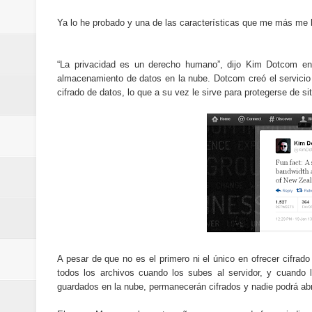
Cómo la tecnología está cambian
Ya lo he probado y una de las características que me más me h
Automatización y trabajo: cómo 
“La privacidad es un derecho humano”, dijo Kim Dotcom en
Aplicaciones de salud: qué datos
almacenamiento de datos en la nube. Dotcom creó el servicio
cifrado de datos, lo que a su vez le sirve para protegerse de 
Cómo están cambiando los hábito
Ubuntu vs Linux Mint: diferencias,
A pesar de que no es el primero ni el único en ofrecer cifrad
todos los archivos cuando los subes al servidor, y cuando l
guardados en la nube, permanecerán cifrados y nadie podrá abrir