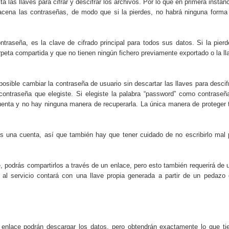
 las llaves para cifrar y descifrar los archivos. Por lo que en primera instanc
acena las contraseñas, de modo que si la pierdes, no habrá ninguna forma
aseña, es la clave de cifrado principal para todos sus datos. Si la pierd
peta compartida y que no tienen ningún fichero previamente exportado o la ll
posible cambiar la contraseña de usuario sin descartar las llaves para descifr
ontraseña que elegiste. Si elegiste la palabra “password” como contraseñ
cuenta y no hay ninguna manera de recuperarla. La única manera de proteger 
 una cuenta, así que también hay que tener cuidado de no escribirlo mal 
 podrás compartirlos a través de un enlace, pero esto también requerirá de 
 al servicio contará con una llave propia generada a partir de un pedazo 
e enlace podrán descargar los datos, pero obtendrán exactamente lo que ti