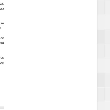
ca,
era
 se
a.
ede
ara
los
ser