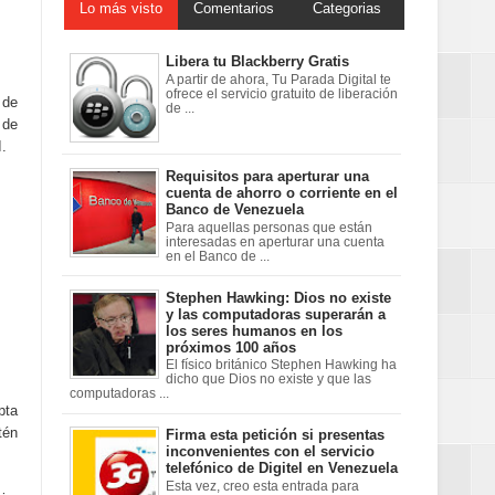
Lo más visto
Comentarios
Categorias
Libera tu Blackberry Gratis
A partir de ahora, Tu Parada Digital te
ofrece el servicio gratuito de liberación
 de
de ...
 de
I.
Requisitos para aperturar una
cuenta de ahorro o corriente en el
Banco de Venezuela
Para aquellas personas que están
interesadas en aperturar una cuenta
en el Banco de ...
Stephen Hawking: Dios no existe
y las computadoras superarán a
los seres humanos en los
próximos 100 años
El físico británico Stephen Hawking ha
dicho que Dios no existe y que las
computadoras ...
pta
tén
Firma esta petición si presentas
inconvenientes con el servicio
telefónico de Digitel en Venezuela
Esta vez, creo esta entrada para