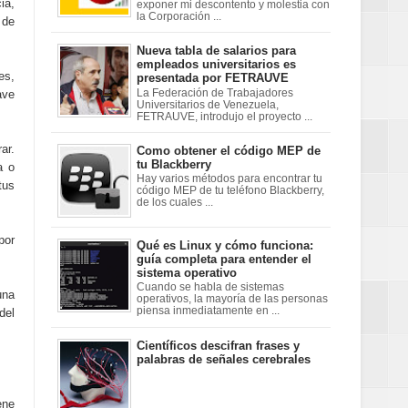
ia,
exponer mi descontento y molestia con
la Corporación ...
 de
Nueva tabla de salarios para
empleados universitarios es
es,
presentada por FETRAUVE
ave
La Federación de Trabajadores
Universitarios de Venezuela,
FETRAUVE, introdujo el proyecto ...
ar.
Como obtener el código MEP de
tu Blackberry
a o
Hay varios métodos para encontrar tu
tus
código MEP de tu teléfono Blackberry,
de los cuales ...
por
Qué es Linux y cómo funciona:
guía completa para entender el
sistema operativo
Cuando se habla de sistemas
una
operativos, la mayoría de las personas
piensa inmediatamente en ...
del
Científicos descifran frases y
palabras de señales cerebrales
ene