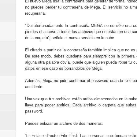
El nuevo Mega usa la contraseña para generar de forma indirecta
no puedes perder tu contraseña de Mega. El servicio no alm
recuperarla.
"Desafortunadamente la contraseña MEGA no es sólo una contr
pierdes el acceso a todos los archivos que no están en una car
de la carpeta”,
señala el nuevo servicio en la nube
.
El cifrado a partir de la contraseña también implica que no es 
De este modo, debes quedarte para siempre con la primera c
alguna otra palabra obvia, puede que alguien pueda robar tu 
datos en ese caso es borrándolos de Mega.
Además, Mega no pide confirmar el password cuando te creas
accidente.
Una vez que tus archivos estén arriba almacenados en la nube,
llave para poder abrirlos. Cada archivo o carpeta que subas
password.
Puedes enlazar un archivo de dos maneras:
1.- Enlace directo (File Link): Las personas que tengan est