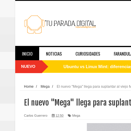
INICIO
NOTICIAS
CURIOSIDADES
FARANDUL
NUEVO
Cómo instalar Linux desde cero: 
Qué es Linux y cómo funciona: g
Home
/
Mega
/
El nuevo "Mega" llega para suplantar al viejo
Guía de Linux para principiantes
El nuevo "Mega" llega para suplant
El papel de las redes sociales en
Carlos Guerrero
12:50
Mega
Telemedicina hoy: en qué casos f