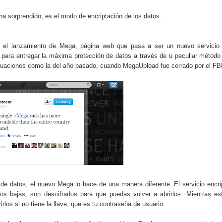
do el consumo de noticias en internet
a sorprendido, es el modo de encriptación de los datos.
la tecnología está transformando el empleo
 el lanzamiento de Mega, página web que pasa a ser un nuevo servicio
 recopilan y cómo los utilizan
 para entregar la máxima protección de datos a través de u peculiar método
situaciones como la del año pasado, cuando MegaUpload fue cerrado por el FB
s de consumo digital en los últimos años
 ventajas y cuál elegir según tu perfil
o de datos, el nuevo Mega lo hace de una manera diferente. El servicio encri
os bajas, son descifrados para que puedas volver a abrirlos. Mientras es
los si no tiene la llave, que es tu contraseña de usuario.