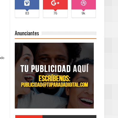
83
76
9k
Anunciantes
odo