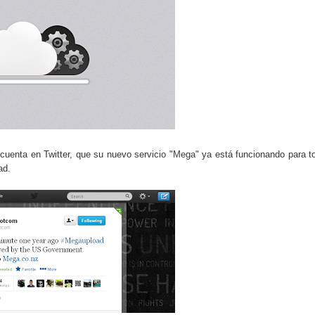
do el consumo de noticias en internet
tos personales: cómo funcionan y qué ofrecen
eligencia artificial sin ser experto
ante de la semana explicada sin tecnicismos
formarse en internet y qué viene después
uenta en Twitter, que su nuevo servicio "
Mega
" ya está funcionando para t
ales se convierte en tendencia global
oad.
e recomendación musical en plataformas digitales
ocos conocen sobre internet y el mundo digital
carán el próximo mes y por qué importan
 riesgos y cómo funciona actualmente