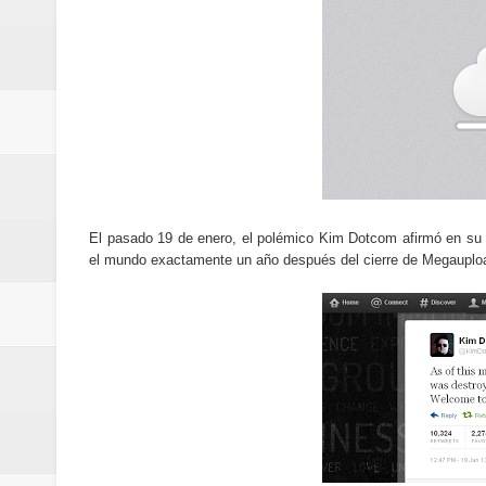
Cómo la tecnología está cambian
Aplicaciones para gestionar gas
Guía completa para entender la int
La noticia tecnológica más relev
Cómo ha cambiado la forma de in
El pasado 19 de enero, el polémico Kim Dotcom afirmó en su c
Cómo una polémica en redes soci
el mundo exactamente un año después del cierre de Megaupl
Cómo funcionan los algoritmos d
Curiosidades tecnológicas que p
Tendencias tecnológicas que mar
Telemedicina: beneficios reales,