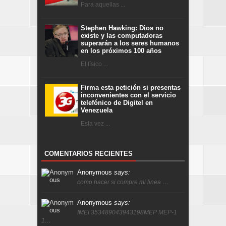
Para aquellas ...
Stephen Hawking: Dios no
existe y las computadoras
superarán a los seres humanos
en los próximos 100 años
El físico ...
Firma esta petición si presentas
inconvenientes con el servicio
telefónico de Digitel en
Venezuela
Esta vez ...
COMENTARIOS RECIENTES
Anonymous
says:
como hacer si compre mi linea …
Anonymous
says:
IMEI 353489043943198MEP MEP-1
1…