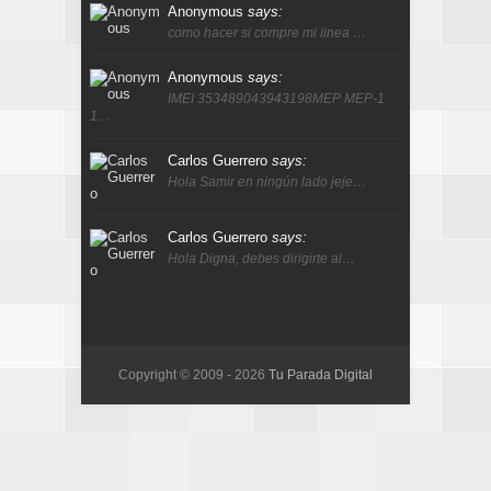
Anonymous
says:
como hacer si compre mi linea …
Anonymous
says:
IMEI 353489043943198MEP MEP-1
1…
Carlos Guerrero
says:
Hola Samir en ningún lado jeje…
Carlos Guerrero
says:
Hola Digna, debes dirigirte al…
Copyright © 2009 -
2026
Tu Parada Digital