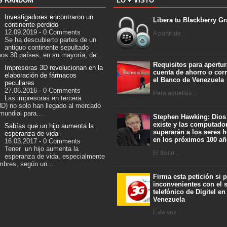
S RANDOM
LO + VISTO
Investigadores encontraron un
Libera tu Blackberry Gr
continente perdido
12.09.2019 - 0 Comments
A partir de ...
Se ha descubierto partes de un
antiguo continente sepultado
nos 30 países, en su mayoría, de…
Requisitos para apertur
Impresoras 3D revolucionan en la
cuenta de ahorro o corr
elaboración de fármacos
el Banco de Venezuela
peculiares
27.06.2016 - 0 Comments
Para aquellas ...
Las impresoras en tercera
3D) no solo han llegado al mercado
 mundial para…
Stephen Hawking: Dios
existe y las computado
Sabías que un hijo aumenta la
superarán a los seres
esperanza de vida
en los próximos 100 a
16.03.2017 - 0 Comments
Tener un hijo aumenta la
El físico ...
esperanza de vida, especialmente
ombres, según un…
Firma esta petición si 
inconvenientes con el s
telefónico de Digitel en
Venezuela
Esta vez ...