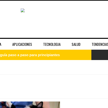
A
APLICACIONES
TECNOLOGIA
SALUD
TENDENCIA
guía paso a paso para principiantes
uía completa para entender el sistema operativo
: qué es, cómo instalarlo y empezar desde cero
 la fama y la imagen pública de las celebridades
unciona bien y cuándo no es suficiente