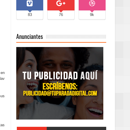
83
76
9k
Anunciantes
 en
lav
sus
tas