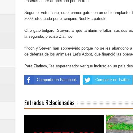
traseras al ser atropellado por un tren.
Cómo la tecnología está cambian
Según el veterinario, es el primer gato con un doble implante 
Automatización y trabajo: cómo 
2009, efectuada por el cirujano Noel Fitzpatrick.
Aplicaciones de salud: qué datos
Otro gato búlgaro, Steven, al que también le faltan sus dos e
la segunda, precisó Zlatinov.
Cómo están cambiando los hábito
“Pooh y Steven han sobrevivido porque no se les abandonó a s
de defensa de los animales Let’s Adopt, que financió las opera
Ubuntu vs Linux Mint: diferencias,
Para Zlatinov, “es esperanzador ver que incluso en un país de
Compartir en Facebook
Compartir en Twitter
Entradas Relacionadas