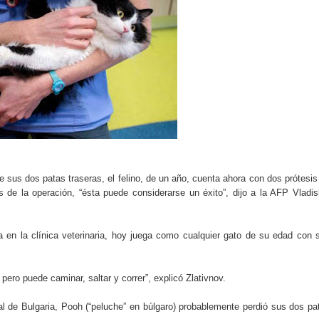
do el consumo de noticias en internet
tos personales: cómo funcionan y qué ofrecen
eligencia artificial sin ser experto
ante de la semana explicada sin tecnicismos
formarse en internet y qué viene después
ales se convierte en tendencia global
e sus dos patas traseras, el felino, de un año, cuenta ahora con dos prótesis
e la operación, “ésta puede considerarse un éxito”, dijo a la AFP Vladis
e recomendación musical en plataformas digitales
ocos conocen sobre internet y el mundo digital
a en la clínica veterinaria, hoy juega como cualquier gato de su edad con 
carán el próximo mes y por qué importan
ero puede caminar, saltar y correr”, explicó Zlativnov.
 riesgos y cómo funciona actualmente
al de Bulgaria, Pooh (“peluche” en búlgaro) probablemente perdió sus dos pa