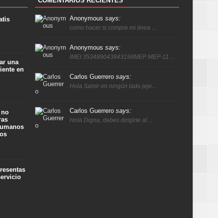
COMENTARIOS RECIENTES
Anonymous
says:
atis
como hacer si compre mi linea …
Anonymous
says:
IMEI 353489043943198MEP MEP-11…
ar una
iente en
Carlos Guerrero
says:
Hola Samir en ningún lado jeje…
Carlos Guerrero
says:
 no
ras
Hola Digna, debes dirigirte al…
 humanos
ños
presentas
ervicio