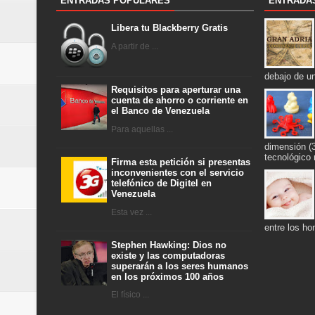
ENTRADAS POPULARES
ENTRADA
Libera tu Blackberry Gratis
A partir de ...
debajo de u
Requisitos para aperturar una
cuenta de ahorro o corriente en
el Banco de Venezuela
Para aquellas ...
dimensión (
tecnológico
Firma esta petición si presentas
inconvenientes con el servicio
telefónico de Digitel en
Venezuela
Esta vez ...
entre los h
Stephen Hawking: Dios no
existe y las computadoras
superarán a los seres humanos
en los próximos 100 años
El físico ...