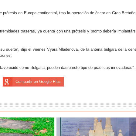
do el consumo de noticias en internet
de prótesis en Europa continental, tras la operación de óscar en Gran Bretaña
la tecnología está transformando el empleo
 recopilan y cómo los utilizan
xtremidades traseras, ya cuenta con una prótesis y pronto debería implantárs
s de consumo digital en los últimos años
u suerte”, dijo el viernes Vyara Mladenova, de la antena búlgara de la oen
ciones.
 ventajas y cuál elegir según tu perfil
sfavorecido como Bulgaria, pueden darse este tipo de prácticas innovadoras”.
Compartir en Google Plus