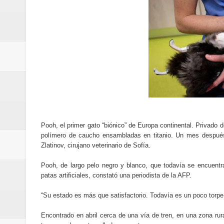
Cómo la tecnología está cambian
Aplicaciones para gestionar gas
Guía completa para entender la int
La noticia tecnológica más relev
Cómo ha cambiado la forma de in
Cómo una polémica en redes soci
Pooh, el primer gato “biónico” de Europa continental. Privado d
polímero de caucho ensambladas en titanio. Un mes después d
Cómo funcionan los algoritmos d
Zlatinov, cirujano veterinario de Sofía.
Curiosidades tecnológicas que p
Pooh, de largo pelo negro y blanco, que todavía se encuentr
patas artificiales, constató una periodista de la AFP.
Tendencias tecnológicas que mar
“Su estado es más que satisfactorio. Todavía es un poco torpe p
Telemedicina: beneficios reales,
Encontrado en abril cerca de una vía de tren, en una zona rur