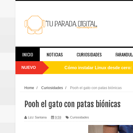
INICIO
NOTICIAS
CURIOSIDADES
FARANDUL
NUEVO
Cómo instalar Linux desde cero: 
Qué es Linux y cómo funciona: g
Home
/
Curiosidades
/
Pooh el gato con patas biónicas
Guía de Linux para principiantes
Pooh el gato con patas biónicas
El papel de las redes sociales en
Lizz Santana
9:59
Curiosidades
Telemedicina hoy: en qué casos f