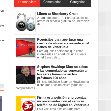
Lo más visto
Comentarios
Categorias
 en
Libera tu Blackberry Gratis
A partir de ahora, Tu Parada Digital te
ofrece el servicio gratuito de liberación
de ...
ele
Requisitos para aperturar una
egé
cuenta de ahorro o corriente en el
Banco de Venezuela
Para aquellas personas que están
interesadas en aperturar una cuenta
en el Banco de ...
Stephen Hawking: Dios no existe
y las computadoras superarán a
los seres humanos en los
próximos 100 años
El físico británico Stephen Hawking ha
dicho que Dios no existe y que las
computadoras ...
Firma esta petición si presentas
inconvenientes con el servicio
telefónico de Digitel en Venezuela
Esta vez, creo esta entrada para