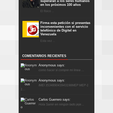
superarán a los seres humanos
en los próximos 100 años
El físico ...
Firma esta petición si presentas
inconvenientes con el servicio
telefónico de Digitel en
Venezuela
Esta vez ...
COMENTARIOS RECIENTES
Anonymous
says:
como hacer si compre mi linea …
Anonymous
says:
IMEI 353489043943198MEP MEP-1
1…
Carlos Guerrero
says:
Hola Samir en ningún lado jeje…