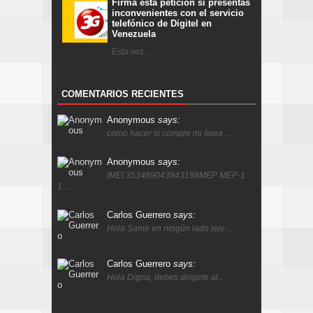
Firma esta petición si presentas
inconvenientes con el servicio
telefónico de Digitel en
Venezuela
Esta vez ...
COMENTARIOS RECIENTES
Anonymous
says:
como hacer si compre mi linea …
Anonymous
says:
IMEI 353489043943198MEP MEP-1
1…
Carlos Guerrero
says:
Hola Samir en ningún lado jeje…
Carlos Guerrero
says:
Hola Digna, debes dirigirte al…