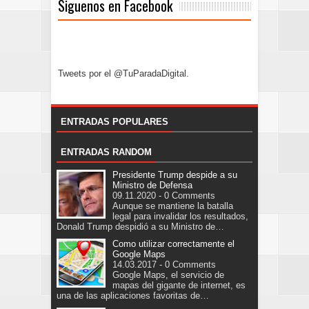
Siguenos en Facebook
Tweets por el @TuParadaDigital.
ENTRADAS POPULARES
ENTRADAS RANDOM
Presidente Trump despide a su
Ministro de Defensa
09.11.2020 - 0 Comments
Aunque se mantiene la batalla
legal para invalidar los resultados,
Donald Trump despidió a su Ministro de…
Como utilizar correctamente el
Google Maps
14.03.2017 - 0 Comments
Google Maps, el servicio de
mapas del gigante de internet, es
una de las aplicaciones favoritas de…