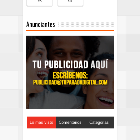
76
9k
Anunciantes
Lo más visto
Comentarios
Categorias