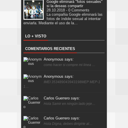
Google eliminará "fotos sexuales"
si la deseas compartir
28.10.2018 - 0 Comments
La compañia Google eliminará las
fotos de índole sexual al intentar
enviarla. Mediante el uso de la…
LO + VISTO
COMENTARIOS RECIENTES
Anonymous
says:
como hacer si compre mi linea …
Anonymous
says:
IMEI 353489043943198MEP MEP-1
1…
Carlos Guerrero
says:
Hola Samir en ningún lado jeje…
Carlos Guerrero
says:
Hola Digna, debes dirigirte al…