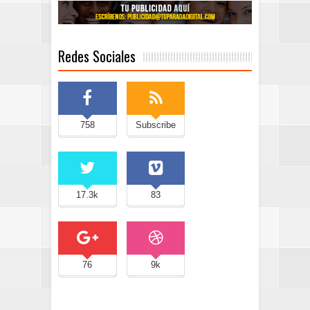
Redes Sociales
758
Subscribe
17.3k
83
76
9k