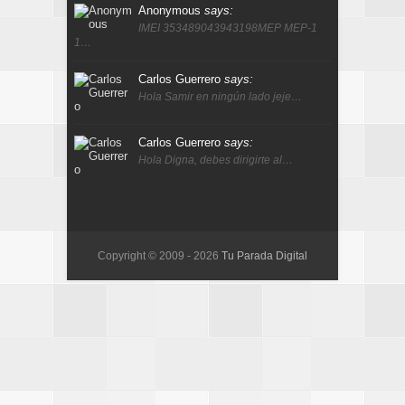
Anonymous
says:
IMEI 353489043943198MEP MEP-1
1…
Carlos Guerrero
says:
Hola Samir en ningún lado jeje…
Carlos Guerrero
says:
Hola Digna, debes dirigirte al…
Copyright © 2009 -
2026
Tu Parada Digital